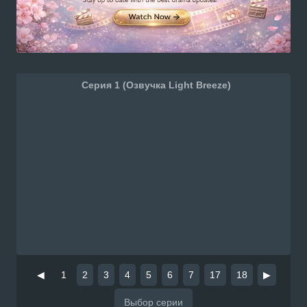
Серия 1 (Озвучка Light Breeze)
◀
1
2
3
4
5
6
7
17
18
▶