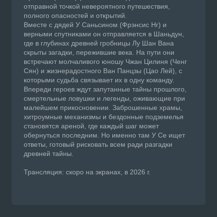
отправной точкой невероятного путешествия,
полного опасностей и открытий.
Вместе с дядей У Саньсином (Фрэнсис Нг) и
верными спутниками он отправляется в Шаньдун,
где в глубинах древней гробницы Лу Шан Вана
скрыты загадки, пережившие века. На пути они
встречают молчаливого юношу Чжан Цилиня (Ченг
Сян) и жизнерадостного Ван Панцзы (Цао Лей), с
которыми судьба связывает их в одну команду.
Впереди героев ждут запутанные тайны прошлого,
смертельные ловушки и легенды, оживающие при
малейшем прикосновении. Заброшенные храмы,
хитроумные механизмы и бездонные подземелья
становятся ареной, где каждый шаг может
обернуться последним. Но именно там У Се ищет
ответы, готовый рисковать всем ради разгадки
древней тайны.
Трансляция: скоро на экранах, в 2026 г.