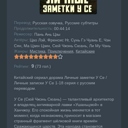
Перевод
: Русская озвучка, Русские субтитры
Продолжительность
: 00:44:14
Режисcер
: Пань Ань Цзы
Актёры
: Цао Лэй, Френсис Нг, Сунь Гэ Чуань Е, Чэн
Сян, Ма Цзин Цзин, Сюй Чжэнь Сюань, Ли Му Чэнь
Жанры
Мистика
Приключения
Китайские
:
9
Рейтинг:
(
73
гол.)
Китайский сериал дорама Личные заметки У Се /
Личные записки У Се 1-18 серия с русским
переводом.
У Се (Сюй Чжэнь Сюань) — талантливый архитектор
и владелец антикварной лавки «Ушаньцзюй» в
Ханчжоу. Его спокойная жизнь меняется в тот
момент, когда незнакомец приносит в магазин
странный фрагмент шёлковой книги времён
Сражающихся царств. Эта находка становится