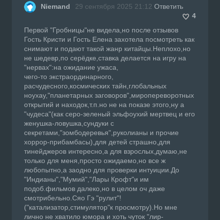
Niemand
29 сентября 2025 21:12
Ответить
4
Первой "Гробницы"не видела,но после отзывов
Гость Кристи и Гость Елена захотела посмотреть как
снимают и подают такой жанр китайцы.Неплохо,но
не шедевр,по серёдке,ставка делается на игру на
"нервах":на ожидание ужаса,
чего-то экстраординарного,
расчудесного,космических тайн,глобальных
ноухау,"планетарных заговоров",миропереворотных
открытий и находок,т.п.но не на показе этого,ну а
"чудеса"(как серо-зеленый эльфоухий мертвец и его
женушка-ловушка,сундуки с
секретами,"зомбодеревья",руколианы и прочие
хоррор-прибамбасы),для детей страшно,для
тинейджеров интересно,а для взрослых,думаю,не
только для меня,просто ожидаемо,но все ж
любопытно,а заодно для проверки интуиции.До
"Индианы","Мумий","Лары Крофт"и им
подоб.фильмов далеко,но в целом оч даже
смотрибельно.Сяо Гэ "рулит"!
("катализатор,стимулятор"к просмотру).Но мне
лично не хватило юмора и хоть чуток "лир-