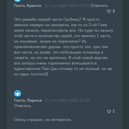
Гость Кристи
22 сентября 2025 02:42
Ответить
2
Это ремейк первой части Гробниц? Я просто
именно первую не смотрела, как то со 2-ой Гнев
моря начала, пересмотрела все. Но судя по началу
этой части и количеству серий, это именно 1 часть,
не понимаю, зачем ее пересняли? Из
приключенческих дорам -это просто топ, при том
все части, ну разве, что небольшая путаница в
сюжете, но это не критично. В этой новой версии,
все актеры очень гармонично вписываются,
единственное Пан Цзы почему то не полный, он же
по идее толстяк😊
Гость Лариса
21 сентября 2025 23:33
Ответить
1
Очень страшно, но интересно.