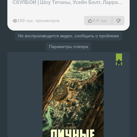
СКУЛБОЙ | Шоу Титаны, Усейн Болт, Ларрат, Зашквар!
РЕКЛАМА
РЕКЛАМА
РЕКЛАМА
РЕКЛАМА
189 тыс. просмотров
3.9 тыс.
Не воспроизводится видео, сообщить о проблеме
Параметры плеера