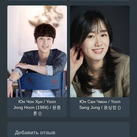
Юн Чон Хун / Yoon
Юн Сан Чжон / Yoon
Jong Hoon (1984) / 윤종
Sang Jung / 윤상정 ()
훈 ()
Добавить отзыв