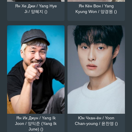
Ян Хе Джи / Yang Hye
Ян Кён Вон / Yang
Ji / 양혜지 ()
Kyung Won / 양경원 ()
Ян Ик Джун / Yang Ik
Юн Чхан-ён / Yoon
Joon / 양익준 (Yang Ik
Chan-young / 윤찬영 ()
June) ()