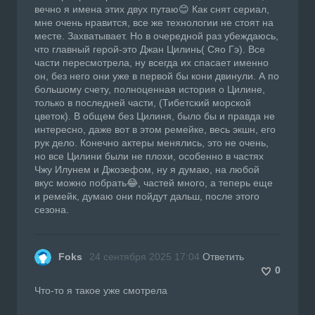
вечно я имена этих двух путаю😊 Как снят сериал,
мне очень нравится, все же технологии не стоят на
месте. Захватывает. Но в очередной раз убеждаюсь,
что главный герой-это Джан Цилинь( Сяо Гэ). Все
части пересмотрела, ну всегда их спасает именно
он, без него они уже в первой бы кони двинули. А по
большому счету, полноценная история о Цилине,
только в последней части, (Тибетский морской
цветок). В общем без Цилиня, было бы и правда не
интересно, даже вот в этом ремейке, весь экшн, его
рук дело. Конечно актеры менялись, это не очень,
но все Цилини были не плохи, особенно в частях
Чжу Илунем и Джозефом, ну я думаю, на любой
вкус можно побрать😂, частей много, а теперь еще
и ремейк, думаю они пойдут дальш, после этого
сезона.
Foks
24 сентября 2025 17:04
Ответить
0
Что-то я такое уже смотрела