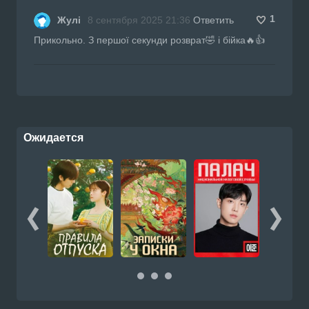
1
Жулі
8 сентября 2025 21:36
Ответить
Прикольно. З першої секунди розврат🤣 і бійка🔥👍
Ожидается