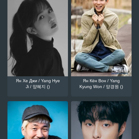
Ян Хе Джи / Yang Hye
Ян Кён Вон / Yang
Ji / 양혜지 ()
Kyung Won / 양경원 ()