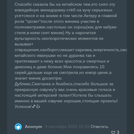
Спасибо сказала бы на китайском тем,кто снял эту
комедийную минидораму-стёб на кучу серьезных
уся+сянся и на аниме в том числе.Актеру в главной
роли "грозит"после этого миника участие в
полнометражке,настолько он хорош(как для кабуки-
стиля,в коем снят миник).Ну а нарочитая
вульгарность околоэротических моментов не
вызывает
отвращения,наоборот,смешит:харизма,энергичность,смазли
китайского иванушки но не дурачка так и
притягивают к нему всех красоток,и смертных и
демониц и даже богиню.Мне понравились 10
серий,дальше еще не смотрела,но юмор ценю,а
значит миник досмотрю.
Дублики,Сметанка и Анабиоз,спасибо большое за
прекрасную озвучку!у вас очень красивые голоса и
настоящий актерский талант!Хотела бы слышать
именно в вашей озвучке хорошие,стоящие проекты!
Успехов!💕👍
Anonym
9 сентября 2025 18:33
Ответить
3