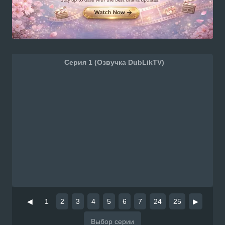
Серия 1 (Озвучка DubLikTV)
◀
1
2
3
4
5
6
7
24
25
▶