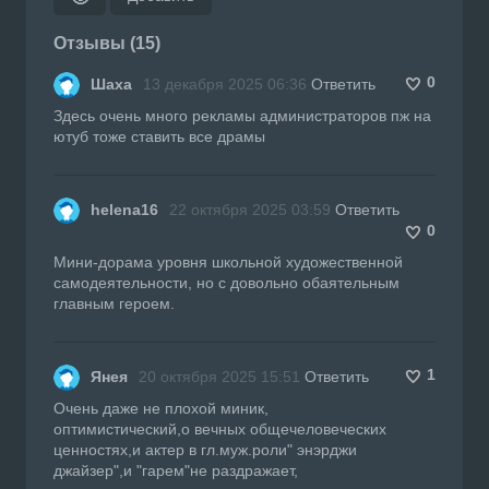
Отзывы (15)
0
Шаха
13 декабря 2025 06:36
Ответить
Здесь очень много рекламы администраторов пж на
ютуб тоже ставить все драмы
helena16
22 октября 2025 03:59
Ответить
0
Мини-дорама уровня школьной художественной
самодеятельности, но с довольно обаятельным
главным героем.
1
Янея
20 октября 2025 15:51
Ответить
Очень даже не плохой миник,
оптимистический,о вечных общечеловеческих
ценностях,и актер в гл.муж.роли" энэрджи
джайзер",и "гарем"не раздражает,