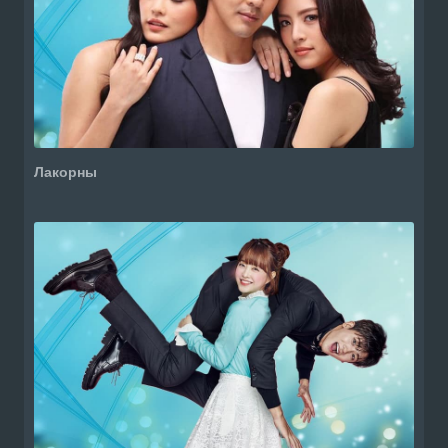
Лакорны