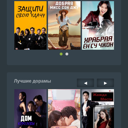
Лучшие дорамы
◀
▶