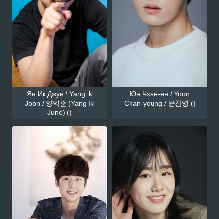
Ян Ик Джун / Yang Ik
Юн Чхан-ён / Yoon
Joon / 양익준 (Yang Ik
Chan-young / 윤찬영 ()
June) ()