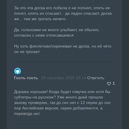
За что эта доска его побила я не попнял, опять не
понял, опять их спасают... да ладно спасают, доска
же... там же трогать нечего.
Да, голоножки не много улыбают, не обычно,
согласен с ниже отписавшимся.
Ну хоть фиолетово/сереневая не доска, но её чёто
он не трогает
Гость гость
18 сентября 2025 20:14
Ответить
1
Дорама хорошая! Когда будет озвучка или хотя бы
субтитры на русском? Уже много дней прошло
захожу проверяю, так до сих нет с 12 серии до сих
пор Английская версия, серии добавляются, а
перевода нет.