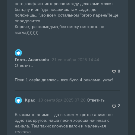
него,конфликт интересов между девахами может
быть,ну и он "где посадишь там сидит,где
положишь...",во всем остальном "огого парень"!еще
определится.
Короче,трэшкомедька,без смеху смотреть не
могла))))))))
Гость Анастасія
21 сентября 2025 14:44
Ответить
0
Поки 1 серію дивлюсь, вже було 4 реклами, ужас!
Крас
19 сентября 2025 07:20
Ответить
2
В каком то аниме... да в кажжом третье аниме не
одно так другое, наша песня хороша начинай с
начала. Там таких клонуов вагон и маленькая
тележка.