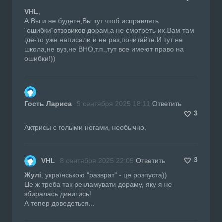
VHL
,
А Вы и не будете,Вы тут чтоб исправлять
"ошибки"отзовиков дорам,а не смотреть их.Вам там
где-то уже написали и не раз,почитайте.И тут не
школа,не вуз,не ВНО,т.п.,тут все имеют право на
ошибки!))
Гость Лариса
9 сентября 2025 18:11
Ответить
3
Актрисы с голыми ногами, необычно.
3
VHL
8 сентября 2025 22:05
Ответить
Жулі
, українською "разврат" - це розпуста))
Це ж треба так рекламувати дораму, яку я не
збиралась дивитись!
А тепер доведеться...