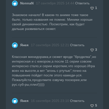
NonnaN
17 сентября 2025 14:44
Ответить
1
Знакомое начало! В каком-то аниме тоже такое
было, только названия не помню. Миники хороши
своей динамичностью. Посмотрим, как будет
дальше развиваться сюжет.
Янея
17 сентября 2025 12:21
Ответить
3
Классная минидорама,и сюжет вроде "бродилка",но
интересная и с юмором,а после 11 серии совсем
интересно стало,и серии короткие,что хорошо.Игра
всех на высоте,а мгг "агонь с ртутью",точно на
повышение пойдет после этого камеди-уся.
Пожалуйста,продолжите озвучку поскорее,или
рус.суб-ры,плиз!)))))
Янея
16 сентября 2025 23:10
Ответить
5