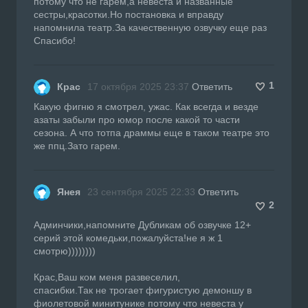
потому что не гарем,а невеста и названные
сестры,красотки.Но постановка и вправду
напомнила театр.За качественную озвучку еще раз
Спасибо!
1
Крас
17 октября 2025 23:37
Ответить
Какую фигню я смотрел, ужас. Как всегда и везде
азаты забыли про юмор после какой то части
сезона. А что тотпа драммы еще в таком театре это
же ппц.Зато гарем.
Янея
23 сентября 2025 22:33
Ответить
2
Админчики,напомните Дубликам об озвучке 12+
серий этой комедьки,пожалуйста!не я ж 1
смотрю))))))))
Крас,Ваш ком меня развеселил,
спасибки.Так не трогает фигуристую демоншу в
фиолетовой минитунике потому что невеста у