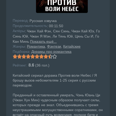
Перевод
: Русская озвучка
Продолжительность
: 00:11:50
Актёры
: Чжан Хай Фэн, Сян Синь, Чжан Кай Юэ, Го
Синь Юй, Чжан Я Мэн, Ли Тянь Юй, Цянь Сы И, Го
Кан Минь
Показать ещё...
Жанры
Романтика
Фэнтези
Китайские
:
Подборка
Дорамы про романтика
:
8.6
Рейтинг:
(
36
гол.)
Китайский сериал дорама Против воли Небес / Я
брошу вызов небожителям 1-25 серия с русским
переводом.
Преданный и оставленный умирать, Чэнь Юань Ци
(Чжан Хун Мин) чудесным образом получает силы,
которых прежде не знал. Объединившись с тремя
неустрашимыми могущественными соратниками, он
встаёт на опасный путь возмездия, полное битв и