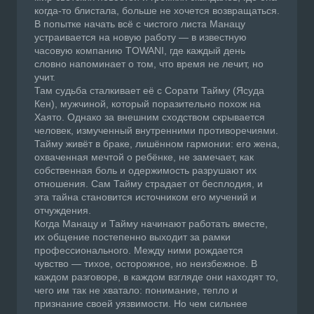
когда-то блистала, больше не хочется возвращаться.
В попытке начать всё с чистого листа Манацу
устраивается на новую работу — в известную
часовую компанию TOWANI, где каждый день
словно напоминает о том, что время не лечит, но
учит.
Там судьба сталкивает её с Сорати Тайму (Ясуда
Кен), мужчиной, который поразительно похож на
Хаято. Однако за внешним сходством скрывается
человек, измученный внутренними противоречиями.
Тайму живёт в браке, лишённом гармонии: его жена,
охваченная мечтой о ребёнке, не замечает, как
собственная боль и одержимость разрушают их
отношения. Сам Тайму страдает от бесплодия, и
эта тайна становится источником его мучений и
отчуждения.
Когда Манацу и Тайму начинают работать вместе,
их общение постепенно выходит за рамки
профессионального. Между ними рождается
чувство — тихое, осторожное, но неизбежное. В
каждом разговоре, в каждом взгляде они находят то,
чего им так не хватало: понимание, тепло и
признание своей уязвимости. Но чем сильнее