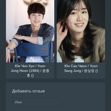
Юн Чон Хун / Yoon
Юн Сан Чжон / Yoon
Jong Hoon (1984) / 윤종
Sang Jung / 윤상정 ()
훈 ()
Добавить отзыв