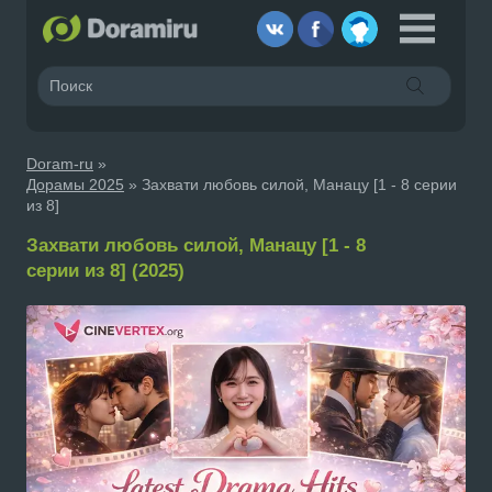
Doram-ru
»
Дорамы 2025
» Захвати любовь силой, Манацу [1 - 8 серии
из 8]
Захвати любовь силой, Манацу [1 - 8
серии из 8] (2025)