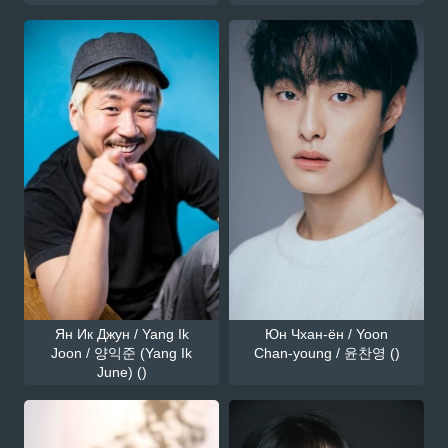
Ян Ик Джун / Yang Ik
Юн Чхан-ён / Yoon
Joon / 양익준 (Yang Ik
Chan-young / 윤찬영 ()
June) ()