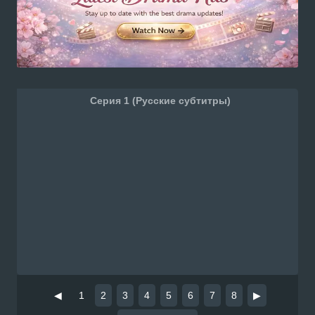
Серия 1 (Русские субтитры)
◀
1
2
3
4
5
6
7
8
▶