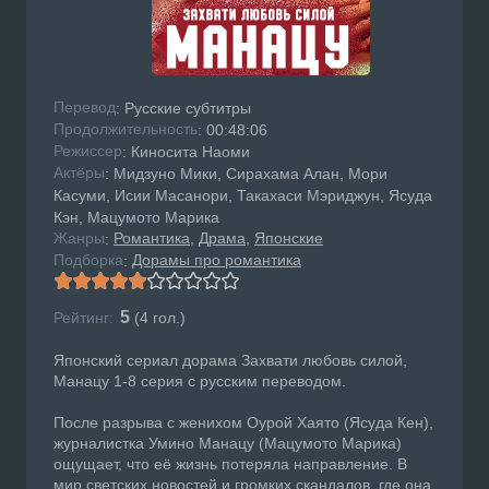
Перевод
: Русские субтитры
Продолжительность
: 00:48:06
Режисcер
: Киносита Наоми
Актёры
: Мидзуно Мики, Сирахама Алан, Мори
Касуми, Исии Масанори, Такахаси Мэриджун, Ясуда
Кэн, Мацумото Марика
Жанры
Романтика
Драма
Японские
:
Подборка
Дорамы про романтика
:
5
Рейтинг:
(
4
гол.)
Японский сериал дорама Захвати любовь силой,
Манацу 1-8 серия с русским переводом.
После разрыва с женихом Оурой Хаято (Ясуда Кен),
журналистка Умино Манацу (Мацумото Марика)
ощущает, что её жизнь потеряла направление. В
мир светских новостей и громких скандалов, где она