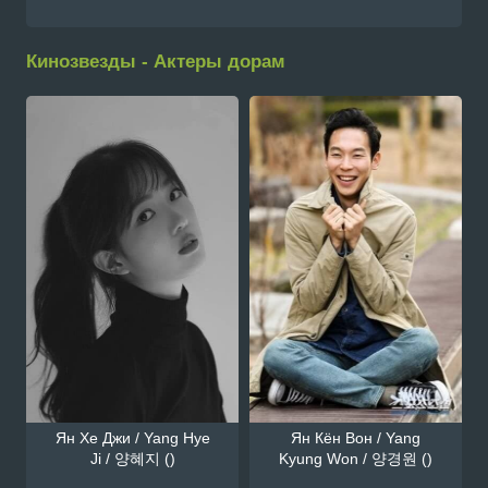
Кинозвезды - Актеры дорам
Ян Хе Джи / Yang Hye
Ян Кён Вон / Yang
Ji / 양혜지 ()
Kyung Won / 양경원 ()