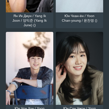
Ян Ик Джун / Yang Ik
Юн Чхан-ён / Yoon
Joon / 양익준 (Yang Ik
Chan-young / 윤찬영 ()
June) ()
Юн Чон Хун / Yoon
Юн Сан Чжон / Yoon