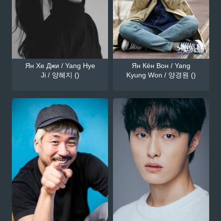
Ян Хе Джи / Yang Hye
Ян Кён Вон / Yang
Ji / 양혜지 ()
Kyung Won / 양경원 ()