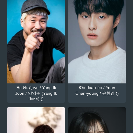
Ян Ик Джун / Yang Ik
Юн Чхан-ён / Yoon
Joon / 양익준 (Yang Ik
Chan-young / 윤찬영 ()
June) ()