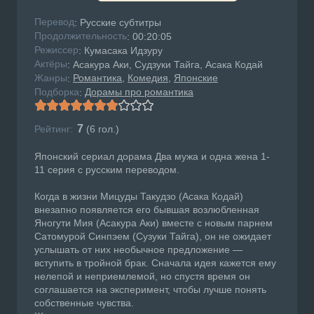
Перевод
: Русские субтитры
Продолжительность
: 00:20:05
Режисcер
: Кумасака Идзуру
Актёры
: Асакура Аки, Судзуки Тайга, Асака Кодай
Жанры
Романтика
Комедия
Японские
:
Подборка
Дорамы про романтика
:
7
Рейтинг:
(
6
гол.)
Японский сериал дорама Два мужа и одна жена 1-
11 серия с русским переводом.
Когда в жизни Мицуды Такудзо (Асака Кодай)
внезапно появляется его бывшая возлюбленная
Яногути Мия (Асакура Аки) вместе с новым парнем
Сатомурой Синпэем (Сузуки Тайга), он не ожидает
услышать от них необычное предложение —
вступить в тройной брак. Сначала идея кажется ему
нелепой и неприемлемой, но спустя время он
соглашается на эксперимент, чтобы лучше понять
собственные чувства.