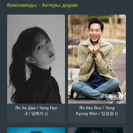
Кинозвезды - Актеры дорам
Ян Хе Джи / Yang Hye
Ян Кён Вон / Yang
Ji / 양혜지 ()
Kyung Won / 양경원 ()