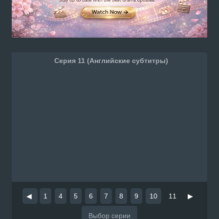
Серия 11 (Английские субтитры)
◀
1
4
5
6
7
8
9
10
11
▶