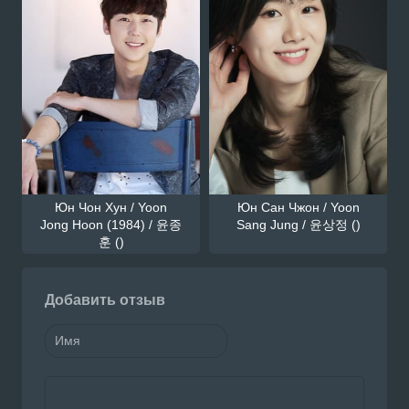
Юн Чон Хун / Yoon
Юн Сан Чжон / Yoon
Jong Hoon (1984) / 윤종
Sang Jung / 윤상정 ()
훈 ()
Добавить отзыв