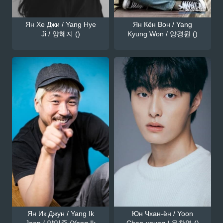
Ян Хе Джи / Yang Hye
Ян Кён Вон / Yang
Ji / 양혜지 ()
Kyung Won / 양경원 ()
Ян Ик Джун / Yang Ik
Юн Чхан-ён / Yoon
Joon / 양익준 (Yang Ik
Chan-young / 윤찬영 ()