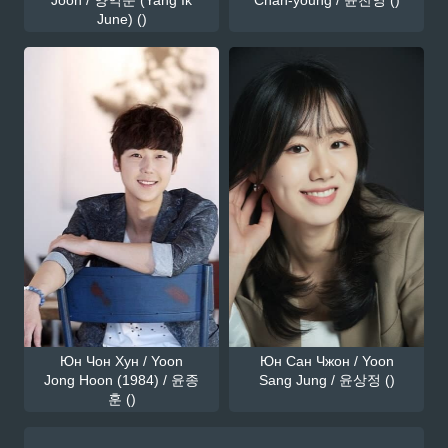
June) ()
Юн Чон Хун / Yoon
Юн Сан Чжон / Yoon
Jong Hoon (1984) / 윤종
Sang Jung / 윤상정 ()
훈 ()