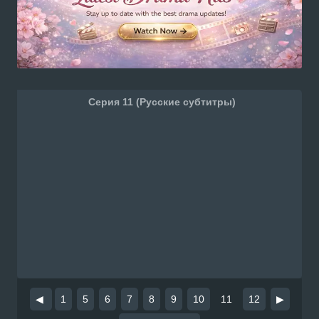
Серия 11 (Русские субтитры)
◀
1
5
6
7
8
9
10
11
12
▶