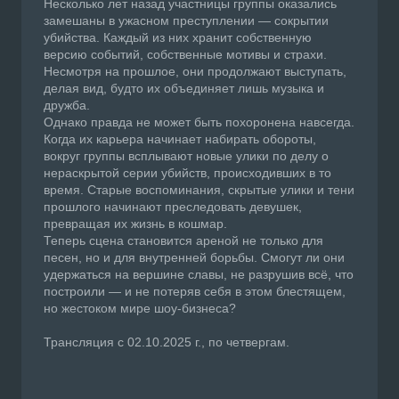
Несколько лет назад участницы группы оказались
замешаны в ужасном преступлении — сокрытии
убийства. Каждый из них хранит собственную
версию событий, собственные мотивы и страхи.
Несмотря на прошлое, они продолжают выступать,
делая вид, будто их объединяет лишь музыка и
дружба.
Однако правда не может быть похоронена навсегда.
Когда их карьера начинает набирать обороты,
вокруг группы всплывают новые улики по делу о
нераскрытой серии убийств, происходивших в то
время. Старые воспоминания, скрытые улики и тени
прошлого начинают преследовать девушек,
превращая их жизнь в кошмар.
Теперь сцена становится ареной не только для
песен, но и для внутренней борьбы. Смогут ли они
удержаться на вершине славы, не разрушив всё, что
построили — и не потеряв себя в этом блестящем,
но жестоком мире шоу-бизнеса?
Трансляция с 02.10.2025 г., по четвергам.