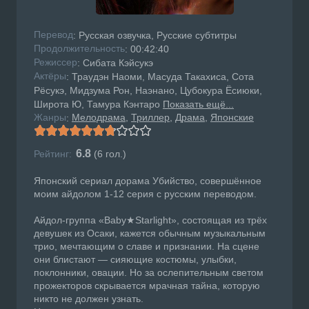
Перевод
: Русская озвучка, Русские субтитры
Продолжительность
: 00:42:40
Режисcер
: Сибата Кэйсукэ
Актёры
: Траудэн Наоми, Масуда Такахиса, Сота
Рёсукэ, Мидзума Рон, Наэнано, Цубокура Ёсиюки,
Широта Ю, Тамура Кэнтаро
Показать ещё...
Жанры
Мелодрама
Триллер
Драма
Японские
:
6.8
Рейтинг:
(
6
гол.)
Японский сериал дорама Убийство, совершённое
моим айдолом 1-12 серия с русским переводом.
Айдол-группа «Baby★Starlight», состоящая из трёх
девушек из Осаки, кажется обычным музыкальным
трио, мечтающим о славе и признании. На сцене
они блистают — сияющие костюмы, улыбки,
поклонники, овации. Но за ослепительным светом
прожекторов скрывается мрачная тайна, которую
никто не должен узнать.