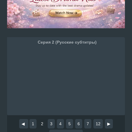
Серия 2 (Русские субтитры)
◀
1
2
3
4
5
6
7
12
▶