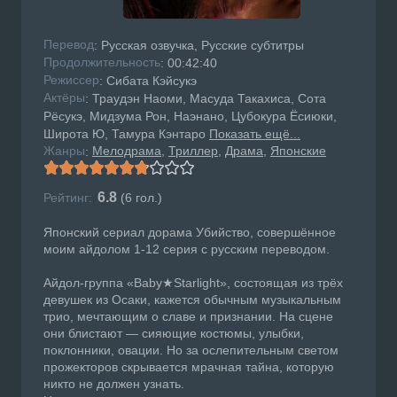
Перевод
: Русская озвучка, Русские субтитры
Продолжительность
: 00:42:40
Режисcер
: Сибата Кэйсукэ
Актёры
: Траудэн Наоми, Масуда Такахиса, Сота
Рёсукэ, Мидзума Рон, Наэнано, Цубокура Ёсиюки,
Широта Ю, Тамура Кэнтаро
Показать ещё...
Жанры
Мелодрама
Триллер
Драма
Японские
:
6.8
Рейтинг:
(
6
гол.)
Японский сериал дорама Убийство, совершённое
моим айдолом 1-12 серия с русским переводом.
Айдол-группа «Baby★Starlight», состоящая из трёх
девушек из Осаки, кажется обычным музыкальным
трио, мечтающим о славе и признании. На сцене
они блистают — сияющие костюмы, улыбки,
поклонники, овации. Но за ослепительным светом
прожекторов скрывается мрачная тайна, которую
никто не должен узнать.