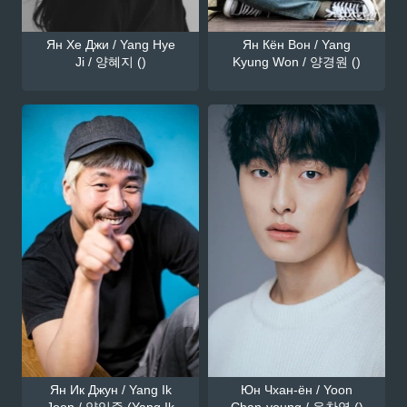
Ян Хе Джи / Yang Hye
Ян Кён Вон / Yang
Ji / 양혜지 ()
Kyung Won / 양경원 ()
Ян Ик Джун / Yang Ik
Юн Чхан-ён / Yoon
Joon / 양익준 (Yang Ik
Chan-young / 윤찬영 ()