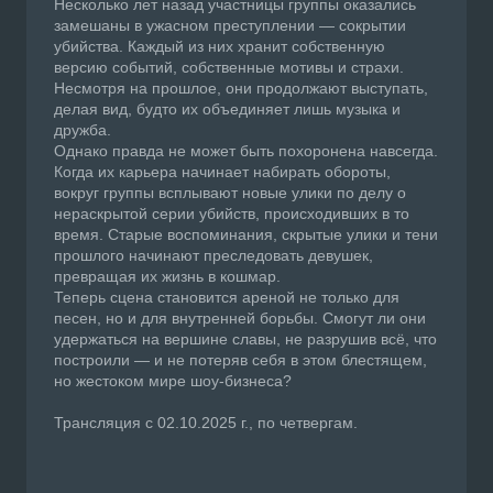
Несколько лет назад участницы группы оказались
замешаны в ужасном преступлении — сокрытии
убийства. Каждый из них хранит собственную
версию событий, собственные мотивы и страхи.
Несмотря на прошлое, они продолжают выступать,
делая вид, будто их объединяет лишь музыка и
дружба.
Однако правда не может быть похоронена навсегда.
Когда их карьера начинает набирать обороты,
вокруг группы всплывают новые улики по делу о
нераскрытой серии убийств, происходивших в то
время. Старые воспоминания, скрытые улики и тени
прошлого начинают преследовать девушек,
превращая их жизнь в кошмар.
Теперь сцена становится ареной не только для
песен, но и для внутренней борьбы. Смогут ли они
удержаться на вершине славы, не разрушив всё, что
построили — и не потеряв себя в этом блестящем,
но жестоком мире шоу-бизнеса?
Трансляция с 02.10.2025 г., по четвергам.