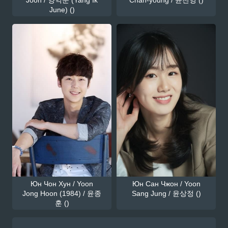
June) ()
Юн Чон Хун / Yoon
Юн Сан Чжон / Yoon
Jong Hoon (1984) / 윤종
Sang Jung / 윤상정 ()
훈 ()