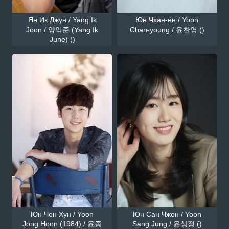
Ян Ик Джун / Yang Ik
Юн Чхан-ён / Yoon
Joon / 양익준 (Yang Ik
Chan-young / 윤찬영 ()
June) ()
Юн Чон Хун / Yoon
Юн Сан Чжон / Yoon
Jong Hoon (1984) / 윤종
Sang Jung / 윤상정 ()