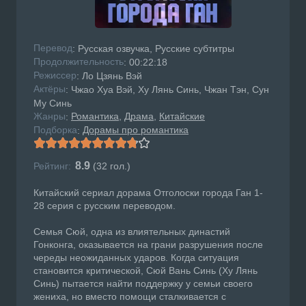
Перевод
: Русская озвучка, Русские субтитры
Продолжительность
: 00:22:18
Режисcер
: Ло Цзянь Вэй
Актёры
: Чжао Хуа Вэй, Ху Лянь Синь, Чжан Тэн, Сун
Му Синь
Жанры
Романтика
Драма
Китайские
:
Подборка
Дорамы про романтика
:
8.9
Рейтинг:
(
32
гол.)
Китайский сериал дорама Отголоски города Ган 1-
28 серия с русским переводом.
Семья Сюй, одна из влиятельных династий
Гонконга, оказывается на грани разрушения после
череды неожиданных ударов. Когда ситуация
становится критической, Сюй Вань Синь (Ху Лянь
Синь) пытается найти поддержку у семьи своего
жениха, но вместо помощи сталкивается с