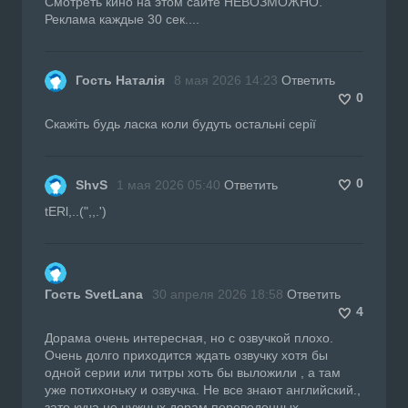
Смотреть кино на этом сайте НЕВОЗМОЖНО.
Реклама каждые 30 сек....
Гость Наталія
8 мая 2026 14:23
Ответить
0
Скажіть будь ласка коли будуть остальні серії
0
ShvS
1 мая 2026 05:40
Ответить
tERl,..(",,.')
Гость SvetLana
30 апреля 2026 18:58
Ответить
4
Дорама очень интересная, но с озвучкой плохо.
Очень долго приходится ждать озвучку хотя бы
одной серии или титры хоть бы выложили , а там
уже потихоньку и озвучка. Не все знают английский.,
зато куча не нужных дорам переведенных.