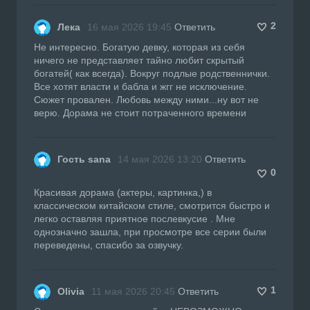
2
Лека
16 мая 2026 19:45
Ответить
Не интересно. Богатую девку, которая из себя
ничего не представляет тайно любит скрытый
богатей( как всегда). Вокруг подлые родственнички.
Все хотят власти и бабла и жгг не исключение.
Сюжет провален. Любовь между ними...ну вот не
верю. Дорама не стоит потраченного времени
Гость sana
14 мая 2026 13:20
Ответить
0
Красивая дорама (актеры, картинка,) в
классическом китайском стиле, смотрится быстро и
легко оставляя приятное послевкусие . Мне
однозначно зашла, при просмотре все серии были
переведены, спасибо за озвучку.
1
Oliviа
11 мая 2026 20:45
Ответить