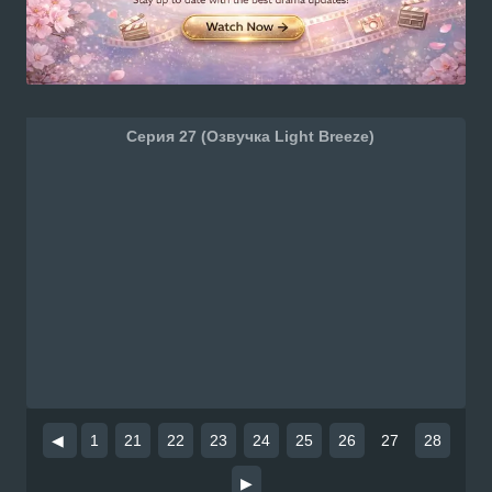
Серия 27 (Озвучка Light Breeze)
◀
1
21
22
23
24
25
26
27
28
▶