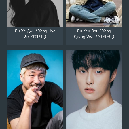
Ян Хе Джи / Yang Hye
Ян Кён Вон / Yang
Ji / 양혜지 ()
Kyung Won / 양경원 ()