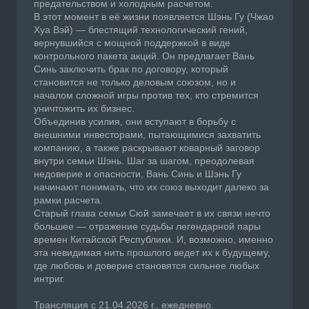
предательством и холодным расчетом.
В этот момент в её жизни появляется Шэнь Гу (Чжао
Хуа Вэй) — блестящий технологический гений,
вернувшийся с мощной поддержкой в виде
контрольного пакета акций. Он предлагает Вань
Синь заключить брак по договору, который
становится не только деловым союзом, но и
началом сложной игры против тех, кто стремится
уничтожить их бизнес.
Объединив усилия, они вступают в борьбу с
внешними инвесторами, пытающимися захватить
компанию, а также раскрывают коварный заговор
внутри семьи Шэнь. Шаг за шагом, преодолевая
недоверие и опасности, Вань Синь и Шэнь Гу
начинают понимать, что их союз выходит далеко за
рамки расчета.
Старый глава семьи Сюй замечает в их связи нечто
большее — отражение судьбы легендарной пары
времен Китайской Республики. И, возможно, именно
эта невидимая нить прошлого ведет их к будущему,
где любовь и доверие становятся сильнее любых
интриг.
Трансляция с 21.04.2026 г., ежедневно.