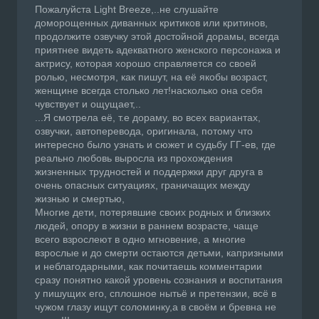
Пожалуйста Light Breeze,..не слушайте
доморощенных диванных критиков или критинов,
продолжите озвучку этой достойной дорамы, всегда
приятнее видеть адекватного женского персонажа и
актрису, которая хорошо справляется со своей
ролью, несмотря, как пишут, на её якобы возраст,
женщине всегда столько лет!насколько она себя
чувствует и ощущает,..
...Я смотрела её, т.е дораму, во всех вариантах,
озвучки, автоперевода, оригинала, потому что
интересно было узнать и сюжет и судьбу ГГ-ев, где
реально любовь выросла из прохождения
жизненных трудностей и поддержки друг друга в
очень опасных ситуациях, граничащих между
жизнью и смертью,
Многие дети, потерявшие своих родных и близких
людей, опору в жизни в раннем возрасте, чаще
всего взрослеют в одно мгновение, а многие
взрослые и до смерти остаются детьми, капризными
и неблагодарными, как почитаешь комментарии
сразу понятно какой уровень сознания и воспитания
у пишущих его, сплошное нытьё и претензии, всё в
чужом глазу ищут соломинку,а в своём и бревна не