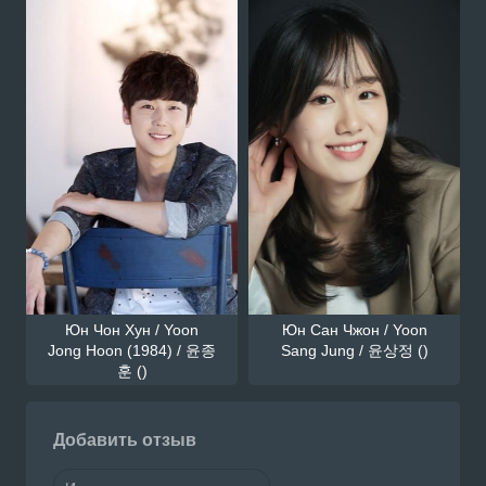
Юн Чон Хун / Yoon
Юн Сан Чжон / Yoon
Jong Hoon (1984) / 윤종
Sang Jung / 윤상정 ()
훈 ()
Добавить отзыв