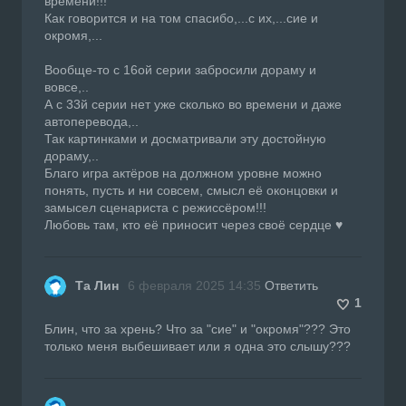
времени!!!
Как говорится и на том спасибо,...с их,...сие и
окромя,...
Вообще-то с 16ой серии забросили дораму и
вовсе,..
А с 33й серии нет уже сколько во времени и даже
автоперевода,..
Так картинками и досматривали эту достойную
дораму,..
Благо игра актёров на должном уровне можно
понять, пусть и ни совсем, смысл её оконцовки и
замысел сценариста с режиссёром!!!
Любовь там, кто её приносит через своё сердце ♥
Та Лин
6 февраля 2025 14:35
Ответить
1
Блин, что за хрень? Что за "сие" и "окромя"??? Это
только меня выбешивает или я одна это слышу???