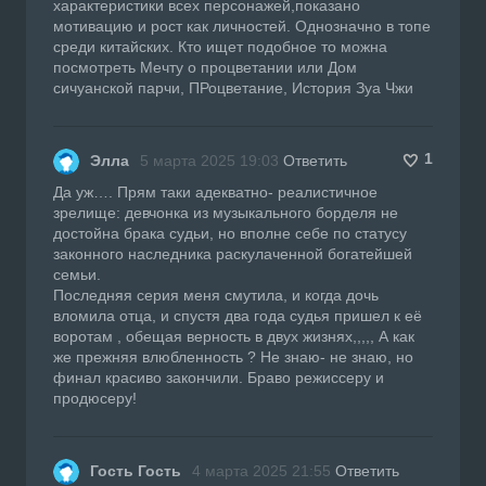
характеристики всех персонажей,показано
мотивацию и рост как личностей. Однозначно в топе
среди китайских. Кто ищет подобное то можна
посмотреть Мечту о процветании или Дом
сичуанской парчи, ПРоцветание, История Зуа Чжи
1
Элла
5 марта 2025 19:03
Ответить
Да уж…. Прям таки адекватно- реалистичное
зрелище: девчонка из музыкального борделя не
достойна брака судьи, но вполне себе по статусу
законного наследника раскулаченной богатейшей
семьи.
Последняя серия меня смутила, и когда дочь
вломила отца, и спустя два года судья пришел к её
воротам , обещая верность в двух жизнях,,,,, А как
же прежняя влюбленность ? Не знаю- не знаю, но
финал красиво закончили. Браво режиссеру и
продюсеру!
Гость Гость
4 марта 2025 21:55
Ответить