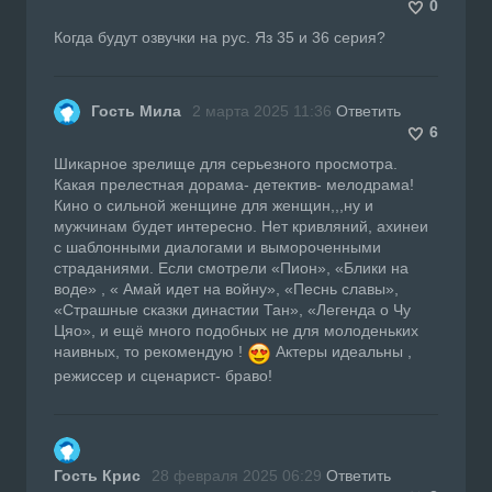
0
Когда будут озвучки на рус. Яз 35 и 36 серия?
Гость Мила
2 марта 2025 11:36
Ответить
6
Шикарное зрелище для серьезного просмотра.
Какая прелестная дорама- детектив- мелодрама!
Кино о сильной женщине для женщин,,,ну и
мужчинам будет интересно. Нет кривляний, ахинеи
с шаблонными диалогами и вымороченными
страданиями. Если смотрели «Пион», «Блики на
воде» , « Амай идет на войну», «Песнь славы»,
«Страшные сказки династии Тан», «Легенда о Чу
Цяо», и ещё много подобных не для молоденьких
наивных, то рекомендую !
Актеры идеальны ,
режиссер и сценарист- браво!
Гость Крис
28 февраля 2025 06:29
Ответить