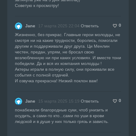
Советую к просмотру!
0
Jane
17 марта 2025 22:04
Ответить
Жизненно, без прикрас. Главные герои молодцы, не
смотря ни на какие трудности, боролись, помогали
другим и поддерживали друг друга. Ци Менлин
честен, предан, упрям, не бросал свою
возлюбленную ни при каких условиях. И вместе тони
победили. Да и вся их компания молодцы !
Актеры играли в полную силу, они проживали все
события с полной отдачей.
И озвучка прекрасна! Низкий поклон вам!
0
Jane
15 марта 2025 15:19
Ответить
понабежали благородные суки, чтоб унизить и
осудить, а сами-то кто...сами по уши в крови
людской и в душе у них только грязь и зависть.