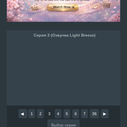
Серия 3 (Озвучка Light Breeze)
◀
1
2
3
4
5
6
7
36
▶