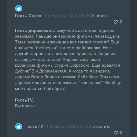
Гость Света
1 февраля 2025 14:05
Ответить
2
Гость дорамный
,С озвучкой East dream я давно
знакома)) Раньше они многие фильмы переводили.
Там и мужчина и женщина вот так вот говорят! Еще
нравится "фейверки"- вместо фейерверки. Но с
другой стороны я к ним давно привыкла. Когда их
слышу уже ностальгия! Хорошо озвучивает
корейские фильмы студия Софтбокс. Еще нравятся
ДубликТВ и Дораманутая. А когда то я увидела
дораму Ветер Лояна в озвучке Лайт бриз. Там сама
дорама мрачноватая и озвучка "вписалась". Вообще
мне нравится Лайт бриз!
ГостьTV
,
Вы правы!
ГостьTV
1 февраля 2025 07:20
Ответить
6