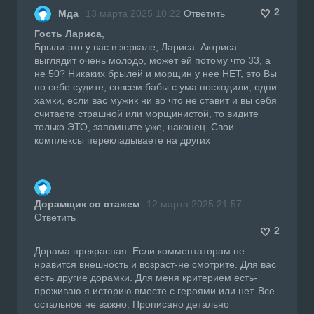
2
Мда
13 марта 2025 10:22
Ответить
Гость Лариса
,
Брыли-это у вас в зеркале, Лариса. Актриса
выглядит очень молодо, может ей потому что 33, а
не 50? Никаких брылей и морщин у нее НЕТ, это Вы
по себе судите, совсем бабы с ума посходили, одни
хамки, если вас мужик ни во что не ставит и вы себя
считаете страшной или морщинистой, то видите
только ЭТО, запомните уже, наконец. Свои
комплексы перекладываете на других
Дорамщик со стажем
12 марта 2025 21:57
Ответить
2
Дорама прекрасная. Если комментаторам не
нравится внешность и возраст-не смотрите. Для вас
есть другие дорамки. Для меня критерием есть-
проживаю я историю вместе с героями или нет. Все
остальное не важно. Прописано детально