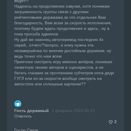
видят!!!
Надеюсь на продолжение озвучки, хотя понимаю
загруженность группы связи с другими
рейтинговыми дорамами,за что отдельная Вам
благодарность, Вам всем за скорость исполнения,
поэтому будем ждать продолжения и здесь,..ну а
пока просьба админов
Ну дай же наконец автоперевод последних 4х
серий,..отчего?!вопрос, и кому нужна эта
незавершёнка по многим достойным дорамам, ну
ведь точно что нам всем
Приятнее смотреть игру именно актёров, понимая
сюжетную линию авторов и сценаристов, а ни
бегать глазами за прочтением субтитров оппа дяди
ГУГЛ или из-за скорости вообще смотреть на
автостопе или сплошные картинки??
Гость дорамный
1 февраля 2025 00:23
Ответить
2
Гостю Свете,