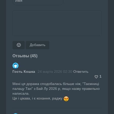
Добавить
🙂
Отзывы (45)
Гость Кошка
24 марта 2026 02:30
Ответить
1
Мені ця дорама сподобалась більше ніж, "Таємниці
палацу Тан" з Бай Лу 2026 р, якщо назву правильно
написала.
Ця і цікава, і є кохання, раджу