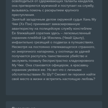
освободиться от сдерживающих таланты кандалов,
она притворяется мужчиной и поступает на службу,
вызываясь помочь с раскрытием крупного
преступления.
Занятый загадочным делом окружной судья Хань Му
Чжи (Хэ Пэн) принимает замаскированную
авантюристку на полицейскую службу констеблем.
Ее ближайший соратник здесь – легкомысленный
охранник-плейбой Ци Мэнлинь (Чжай Цзылу),
инфантильно грезящий о подвигах в путешествиях.
Несмотря на постоянно отвлекающегося странного,
но энергичного напарника, у охотницы за удачей
получается распутать таинственное убийство и
заслужить похвалу беспристрастно хладнокровного
Му Чжи. Она становится офицером, а красавец-
охранник увлёкся ею. Но вот что с личными
обстоятельствами Ло Шу? Сможет ли героиня найти
своё место в жизни и встретить настоящую любовь?