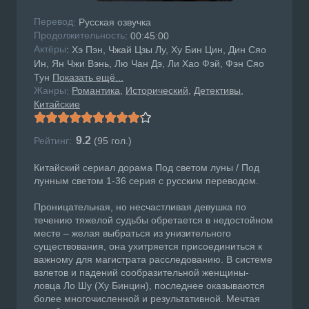
Перевод
: Русская озвучка
Продолжительность
: 00:45:00
Актёры
: Хэ Пэн, Чжай Цзы Лу, Ху Бин Цин, Дин Сяо
Ин, Ян Чжи Вэнь, Лю Чан Дэ, Ли Хао Фэй, Фэн Сяо
Тун
Показать ещё...
Жанры
Романтика
Исторический
Детективы
:
Китайские
9.2
Рейтинг:
(
95
гол.)
Китайский сериал дорама Под светом луны / Под
лунным светом 1-36 серия с русским переводом.
Проницательная, но несчастливая девушка по
течению тяжелой судьбы обретается в недостойном
месте – желая выбраться из унизительного
существования, она ухитряется присоединиться к
важному для магистрата расследованию. В системе
взлетов и падений сообразительной женщины-
ловца Ло Шу (Ху Бинцин), последнее оказываются
более многочисленной и результативной. Мечтая