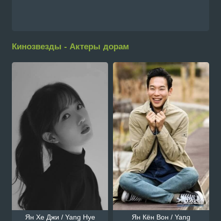
Кинозвезды - Актеры дорам
Ян Хе Джи / Yang Hye
Ян Кён Вон / Yang