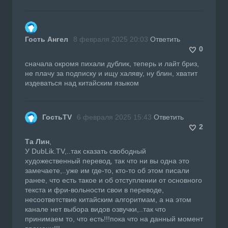
Гость Ангел
8 февраля 2025 20:03
Ответить
0
сначала окромя пихали дублик, теперь и лайт бриз,
не плачу за подписку и ищу халяву, ну блин, хватит
издеваться над китайским языком
ГостьTV
6 февраля 2025 15:43
Ответить
2
Та Лин
,
У DubLik.TV,..так сказать свободный
художественный перевод, так что ни вы одна это
замечаете,..уже им где-то, кто-то об этом писали
ранее, что есть такое и об отступлении от основного
текста и фри-вольности свои в переводе,
несоответствие китайским алгоритмам, а на этом
канале нет выбора видов озвучки,..так что
принимаем то, что есть!!!пока что на данный момент