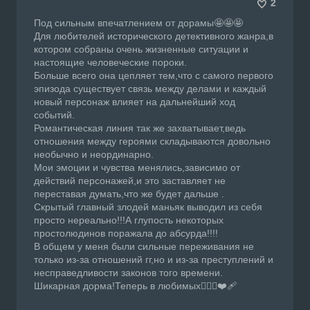
2
Под сильным впечатлением от дорамы🤩🤩🤩
Для любителей исторического детективного жанра,в
котором собраны очень жизненные ситуации и
настоящие человеческие пороки.
Больше всего она цепляет тем,что с самого первого
эпизода существует связь между делами и каждый
новый персонаж влияет на дальнейший ход
событий.
Романтическая линия так же захватывает,ведь
отношения между героями складываются довольно
необычно и неординарно.
Мои эмоции и чувства менялись,зависимо от
действий персонажей,и это заставляет не
переставая думать,что же будет дальше .
Скрытый главный злодей маньяк выводил из себя
просто нереально!!!А глупость некоторых
простолюдинов поражала до абсурда!!!!
В общем у меня были сильные переживания не
только из-за отношений гг,но и из-за преступлений и
несправедливости законов того времени.
Шикарная дорма!Теперь в любимых❤️‍🔥💔❤️‍🩹