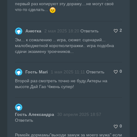
первый раз копируют эту дораму....не могут своё
что-то сделать...
2
Анютка
2 мая 2025 18:20
Ответить
Эм... к сожалению .. игра, сюжет. сценарий...
малобюджетной коротколитражки.. игра подобна
сдачи экзамену троечников...
0
Гость Mari
1 мая 2025 11:11
Ответить
Второй раз смотреть точно не буду.Актеры на
высоте.Дай Гао Чжень супер!
Гость Александра
30 апреля 2025 18:57
Ответить
0
Ремейк дормамы"выходи замуж за моего мужа" если