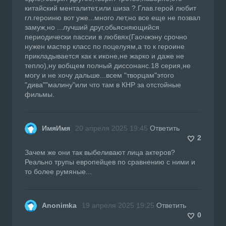
китайский менталитет,или шиза ?.Глав.герой любит
гл.героиню вот уже...много лет,но все еще не позвал
замуж,но ...лучший друг,обьясняющийся
периодически пассии в любвях(Гаочжэну срочно
нужен мастер класс по поцелуям,а то к героине
прикладывается как к иконе,не жарко и даже не
тепло),ну вобщем полный диссонанс.18 серия,не
могу и не хочу дальше...всем "творцам"этого
"дива""малину"или что там в КНР за отстойные
фильмы.
ИмяИмя
20 апреля 2025 19:45
Ответить
2
Зачем же они так выбеливают лица актеров?
Реально трупы европейцев по сравнению с ними и
то более румяные...
Anonimka
19 апреля 2025 19:25
Ответить
0