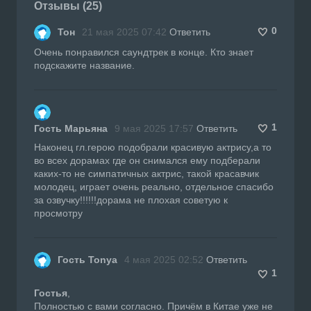
Отзывы (25)
0
Тон
21 мая 2025 07:42
Ответить
Очень понравился саундтрек в конце. Кто знает
подскажите название.
1
Гость Марьяна
9 мая 2025 17:57
Ответить
Наконец гл.герою подобрали красивую актрису,а то
во всех дорамах где он снимался ему подберали
каких-то не симпатичных актрис, такой красавчик
молодец, играет очень реально, отдельное спасибо
за озвучку!!!!!!дорама не плохая советую к
просмотру
Гость Tonya
4 мая 2025 02:52
Ответить
1
Гостья
,
Полностью с вами согласно. Причём в Китае уже не