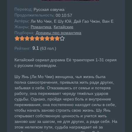
Перевод
: Русская озвучка
Продолжительность
: 00:10:57
Актёры
: Ли Мо Чжи, Е Шу Юй, Дай Гао Чжэн, Ван Е
Жанры
Романтика
Китайские
:
Подборка
Дорамы про романтика
:
9.1
Рейтинг:
(
63
гол.)
Китайский сериал дорама Её траектория 1-31 серия
с русским переводом.
Шу Янь (Ли Мо Чжи) женщина, чья жизнь была
полна самоотречения, привыкла жить ради других,
забывая о себе. Отказавшись от семьи и потеряв
работу, она переживает череду тяжёлых ударов
судьбы. Однако, пройдя через боль и внутренние
переживания, она постепенно находит силы в себе,
чтобы начать заново строить свою жизнь. Шу Янь
открывает собственную ценность и учится жить
заново шаг за шагом, не для других, а ради себя. На
этом нелегком пути, судьба награждает её за