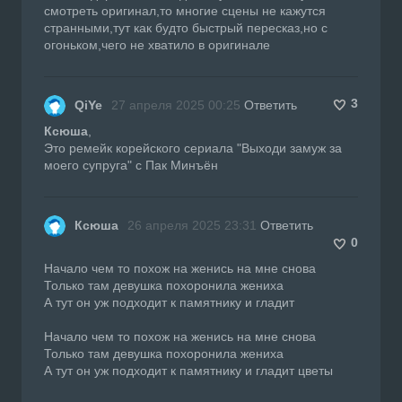
смотреть оригинал,то многие сцены не кажутся
странными,тут как будто быстрый пересказ,но с
огоньком,чего не хватило в оригинале
3
QiYe
27 апреля 2025 00:25
Ответить
Ксюша
,
Это ремейк корейского сериала "Выходи замуж за
моего супруга" с Пак Минъён
Ксюша
26 апреля 2025 23:31
Ответить
0
Начало чем то похож на женись на мне снова
Только там девушка похоронила жениха
А тут он уж подходит к памятнику и гладит
Начало чем то похож на женись на мне снова
Только там девушка похоронила жениха
А тут он уж подходит к памятнику и гладит цветы