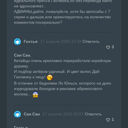
идеального пресса Гаочжэна,но без перевода както
не вдохновляет...
АДМИНЫ,дайте ,пожалуйста ,хотя бы автосабы с 7
серии и дальше,или ориентируетесь на количество
комментов посериально?
Гостья
17 апреля 2025 10:39
Ответить
3
Сан Сан
,
Китайцы очень креативно переработали корейскую
дораму.
И подбор актёров удачный. И цвет волос Дай
Гаочжэну к лицу!
В отличие от бедняжки Ло Юньси, которого на днях
изуродовали блондом в рекламе абрикосового
молока...
Сан Сан
17 апреля 2025 09:57
Ответить
1
Гостья
,