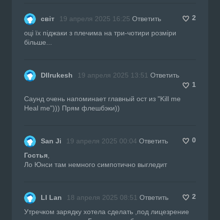
2
світ
19 апреля 2025 16:25
Ответить
оці їх піджаки з плечима на три-чотири розміри
більше...
DIlrukesh
19 апреля 2025 13:51
Ответить
1
Саунд очень напоминает главный ост из "Kill me
Heal me"))) Прям флешбэки))
0
San Ji
19 апреля 2025 00:04
Ответить
Гостья
,
Ло Юнси там немного симпотично выгледит
2
LI Lan
18 апреля 2025 08:51
Ответить
Утречком зарядку хотела сделать ,под лицезрение