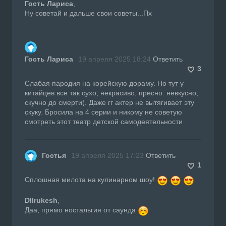
Гость Лариса
,
Ну советай и дальше свои советы...Пх
Гость Лариса
19 апреля 2025 18:24
Ответить
3
Слабая пародия на корейскую дораму. Но тут у
китайцев все так сухо, некрасиво, пресно. невкусно,
скучно до смерти(. Даже гг актер не вытягивает эту
скуку. Бросила на 4 серии и никому не советую
смотреть этот театр детской самодеятельности
Гостья
19 апреля 2025 17:23
Ответить
1
Сплошная милота на кулинарном шоу!
DIlrukesh
,
Даа, прямо ностальгия от саунда