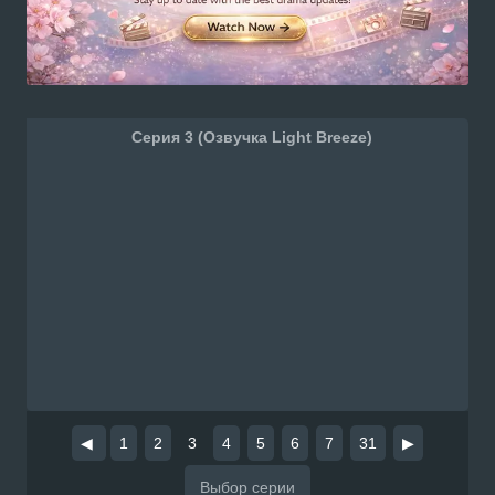
Серия 3 (Озвучка Light Breeze)
◀
1
2
3
4
5
6
7
31
▶