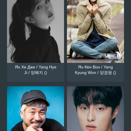
Ян Хе Джи / Yang Hye
Ян Кён Вон / Yang
Ji / 양혜지 ()
Kyung Won / 양경원 ()