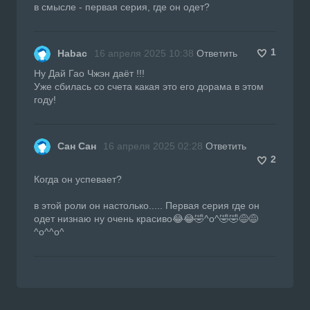
в смысле - первая серия, где он одет?
1
Habac
16 апреля 2025 10:38
Ответить
Ну Дай Гао Чжэн даёт !!!
Уже сбилась со счета какая это его дорама в этом
году!
Сан Сан
16 апреля 2025 02:28
Ответить
2
Когда он успевает?
в этой роли он настолько..... Первая серия где он
одет низнаю ну очень красиво😂😂🤣^o^🤣🤣😅😅
^o^^o^