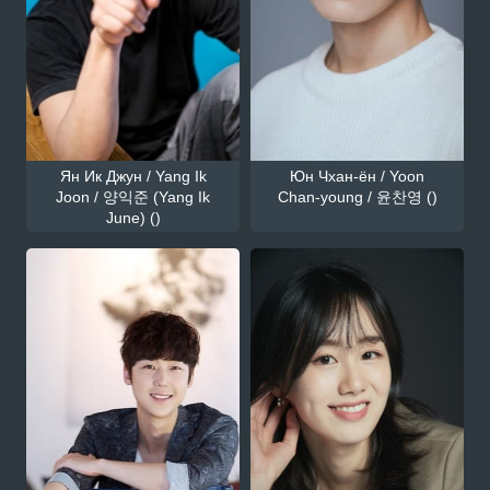
Ян Ик Джун / Yang Ik
Юн Чхан-ён / Yoon
Joon / 양익준 (Yang Ik
Chan-young / 윤찬영 ()
June) ()