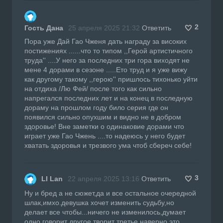
2
Гость Дана
25 апреля 2025 21:32
Ответить
Пора уже Дай Гао Чженя дать награду за високих
постижениях ......что то типом ,,Герой артистичного
труда'' ....У него за последних три гора виходят не
мене 4 дорами в сезоне .....Ето труд и я уже вижу
как другому такому ,,герою'' пришлось тихонько уйти
на отдиха /Лю Фей/ после того как сильно
напрегался последних лет и на конец в последную
дораму на прошлом году било серия где он
появился сильно опухшим и видно не в добром
здоровье! Вне заметки о одинаковие дорами что
играет уже Гао Чжень ....то надеюсь у него будет
хватать здоровья и трезвого ума чтоб сбереч себе!
3
LI Lan
22 апреля 2025 13:16
Ответить
Ну и бред а не сюжет,да и все остальное очередной
шлак,имхо.девушка хочет изменить судьбу,но
делает все чтобы...ничего не изменилось,думает
одно,говорит другое,творит третье,наверно,это