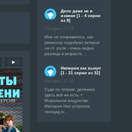
Дело даже не в
измене [1 - 4 серии
из 8]
Сегодня, 17:23
Мне не понравилось, как
режиссер подобрал актеров
на гл. роли - очень видна
разница в возрасте....
▶
Империя как выкуп
[1 - 21 серии из 32]
Сегодня, 17:15
Судя по титрам, дилемма
здесь всё же есть: •
Моральное кощунство:
Империя Нин устроила
геноцид и...