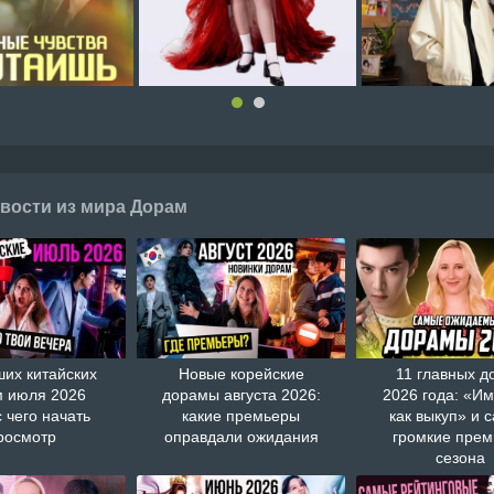
вости из мира Дорам
ших китайских
Новые корейские
11 главных д
 июля 2026
дорамы августа 2026:
2026 года: «И
с чего начать
какие премьеры
как выкуп» и 
росмотр
оправдали ожидания
громкие пре
сезона