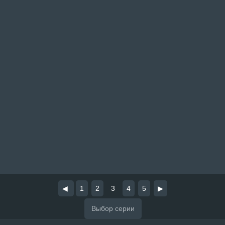
◀
1
2
3
4
5
▶