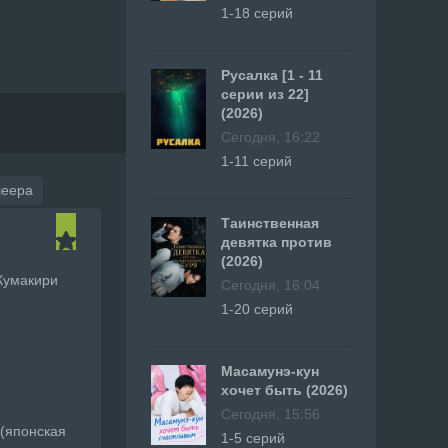
1-18 серий
Русалка [1 - 11
серии из 22]
(2026)
Сегодня, 16:22
1-11 серий
леера
Таинственная
девятка против
(2026)
Кумакири
Сегодня, 16:04
1-20 серий
Масамунэ-кун
хочет быть (2026)
Сегодня, 15:56
 (японская
1-5 серий