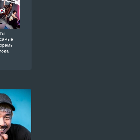
ты
 самые
дорамы
года