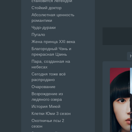
становится легендой
Стойкий доктор
Абсолютная ценность
романтики
Чудо-дураки
Пугало
Жена принца XXI века
Благородный Чэнь и
прекрасная Цзинь
Пара, созданная на
небесах
Сегодня тоже всё
распродано
Очарование
Возрождение из
ледяного озера
История Миюй
Клетки Юми 3 сезон
Охотничьи псы 2
сезон