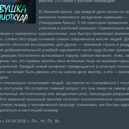
версия) 1-5 серия с русским переводом.
В обычной школе, где каждый день похож на 
внезапно появляется загадочная новенькая —
(Накадзима Ариса). С её приходом привычная
учеников и учителей начинает стремительно м
умная и невероятно харизматичная, она быстро привлекает внима
, словно без труда понимая самые сокровенные мысли людей. Дл
вится объектом восхищения, для других — причиной страха и раз
её доброжелательной улыбкой скрывается нечто куда более тревож
девушки постепенно вытаскивает наружу тайные желания, ложь, за
роны тех, кто привык прятать свои истинные лица за масками иде
 учителей. Каждый новый конфликт превращается в опасную психо
никто не может быть уверен, кто на самом деле жертва, а кто — вино
щего.
о специально испытывает людей, заставляя их сталкиваться с пос
х поступков. Но остаётся главный вопрос: кто она такая на самом 
ольница, мстительница или загадочная сила, пришедшая разруши
тот мрачный школьный триллер сочетает психологическое напряж
стокую правду о человеческой природе, показывая, как быстро ид
ратиться в настоящий кошмар.
 24.04.2026 г., Пн., Чт., Пт., Вс.