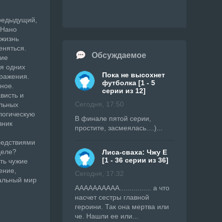
предыдущий,
 Нано
 жизнь
еняться.
Обсуждаемое
ние
я одних
Пока не высохнет
дражения.
футболка [1 - 5
ное.
серии из 12]
висть и
Сегодня, 17:50
альных
логическую
В финале пятой серии,
вник
простите, засмеялась....)...
ледствиями
деле?
Лиса-сваха: Чжу Е
[1 - 36 серии из 36]
ть чужие
ение,
Сегодня, 17:32
еальный мир
АААААААААА................ а что
насчет сестры главной
героини. Так она мертва или
че. Нашли ее или...