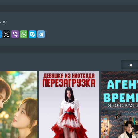
ься
◀