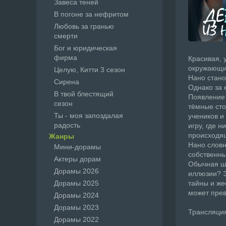
Завеса теней
В погоне за нефритом
Любовь за гранью
смерти
Бог и юридическая
фирма
Красивая, 
окружающих
Целую, Китти 3 сезон
Нано стано
Сирена
Однако за 
В твой блестящий
Появление 
сезон
тёмные сто
Ты - моя запоздалая
учеников и
радость
игру, где 
происходя
Жанры
Нано словн
Мини-дорамы
собственны
Актеры дорам
Обычная шк
Дорамы 2026
иллюзии? Э
Дорамы 2025
тайны и же
может прев
Дорамы 2024
Дорамы 2023
Трансляция с
Дорамы 2022