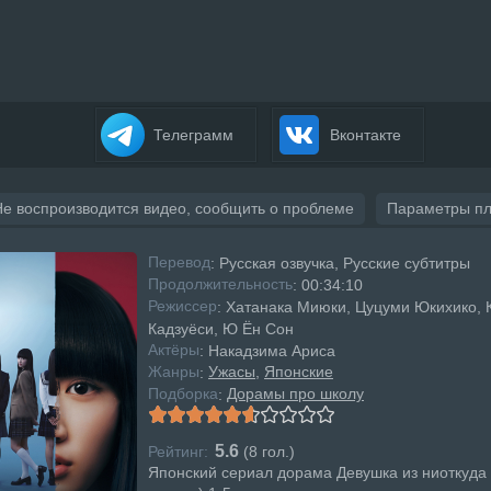
Телеграмм
Вконтакте
Не воспроизводится видео, сообщить о проблеме
Параметры п
Перевод
: Русская озвучка, Русские субтитры
Продолжительность
: 00:34:10
Режисcер
: Хатанака Миюки, Цуцуми Юкихико, 
Кадзуёси, Ю Ён Сон
Актёры
: Накадзима Ариса
Жанры
Ужасы
Японские
:
Подборка
Дорамы про школу
:
5.6
Рейтинг:
(
8
гол.)
Японский сериал дорама Девушка из ниоткуда