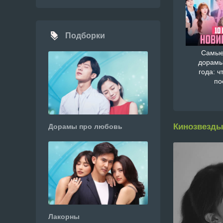
Подборки
Самые
дорамы
года: ч
по
Кинозвезды
Дорамы про любовь
Лакорны