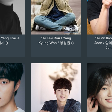
 Yang Hye Ji
Ян Кён Вон / Yang
Ян Ик Джун
지 ()
Kyung Won / 양경원 ()
Joon / 양익
June