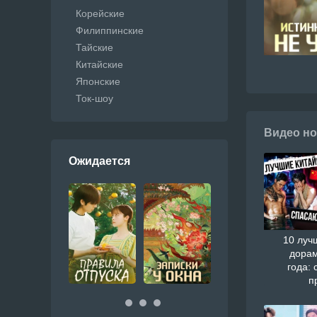
Корейские
Филиппинские
Тайские
Китайские
Японские
Ток-шоу
Видео но
Ожидается
10 луч
дорам
года: 
п