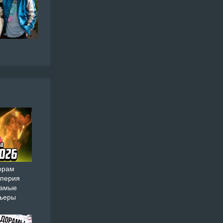
орам
мперия
самые
мьеры