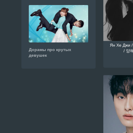
Ян Хе Джи /
Дорамы про крутых
/ 양혜
девушек