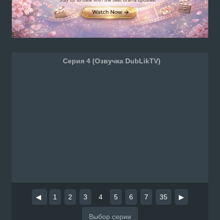
Серия 4 (Озвучка DubLikTV)
◀
1
2
3
4
5
6
7
35
▶