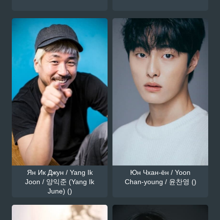
Ян Ик Джун / Yang Ik
Юн Чхан-ён / Yoon
Joon / 양익준 (Yang Ik
Chan-young / 윤찬영 ()
June) ()