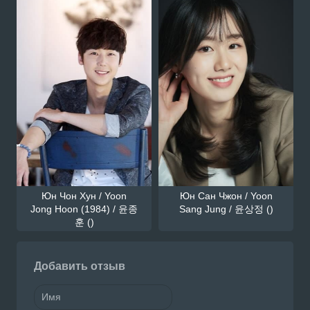
Юн Чон Хун / Yoon
Юн Сан Чжон / Yoon
Jong Hoon (1984) / 윤종
Sang Jung / 윤상정 ()
훈 ()
Добавить отзыв