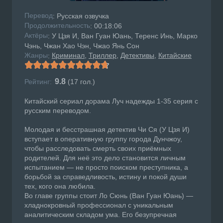
Перевод
: Русская озвучка
Продолжительность
: 00:18:06
Актёры
: У Цзя И, Ван Гуан Юань, Теренс Инь, Марко
Чэнь, Чжан Хао Чэн, Чжао Янь Сон
Жанры
Криминал
Триллер
Детективы
Китайские
:
9.8
Рейтинг:
(
17
гол.)
Китайский сериал дорама Луч надежды 1-35 серия с
русским переводом.
Молодая и бесстрашная детектив Чи Ся (У Цзя И)
вступает в оперативную группу города Дунчжоу,
чтобы расследовать смерть своих приёмных
родителей. Для неё это дело становится личным
испытанием — не просто поиском преступника, а
борьбой за справедливость, истину и покой души
тех, кого она любила.
Во главе группы стоит Ло Сюнь (Ван Гуан Юань) —
хладнокровный профессионал с уникальным
аналитическим складом ума. Его безупречная