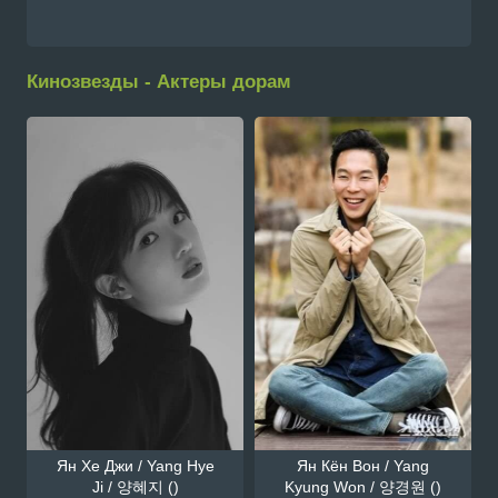
Кинозвезды - Актеры дорам
Ян Хе Джи / Yang Hye
Ян Кён Вон / Yang
Ji / 양혜지 ()
Kyung Won / 양경원 ()