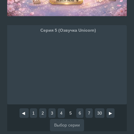
Серия 5 (Озвучка Unicorn)
◀
1
2
3
4
5
6
7
30
▶