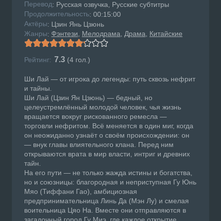
Перевод
: Русская озвучка, Русские субтитры
Продолжительность
: 00:15:00
Актёры
: Цзин Янь Цзюнь
Жанры
Фэнтези
Мелодрама
Драма
Китайские
:
7.3
Рейтинг:
(
4
гол.)
Ши Лай — от игрока до легенды: путь сквозь нефрит
и тайны.
Ши Лай (Цзин Ян Цзюнь) — бедный, но
целеустремлённый молодой человек, чья жизнь
вращается вокруг рискованного ремесла —
торговли нефритом. Всё меняется в один миг, когда
он неожиданно узнаёт о своём происхождении: он
— внук главы влиятельного клана. Перед ним
открываются врата в мир власти, интриг и древних
тайн.
На его пути — не только жажда истины и богатства,
но и союзницы: благородная и неприступная Гу Юнь
Мяо (Тиффани Гао), амбициозная
предпринимательница Линь Да (Мэн Лу) и смелая
воительница Цяо На. Вместе они отправляются в
загадочный город Гу Миэ, где каждое открытие