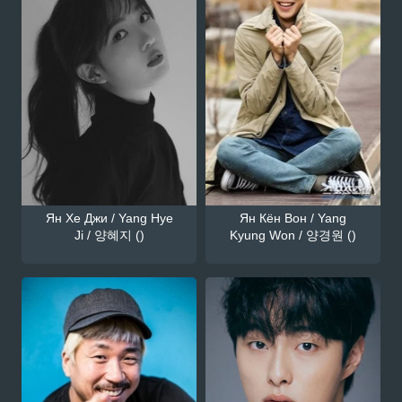
Ян Хе Джи / Yang Hye
Ян Кён Вон / Yang
Ji / 양혜지 ()
Kyung Won / 양경원 ()