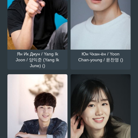
Ян Ик Джун / Yang Ik
Юн Чхан-ён / Yoon
Joon / 양익준 (Yang Ik
Chan-young / 윤찬영 ()
June) ()