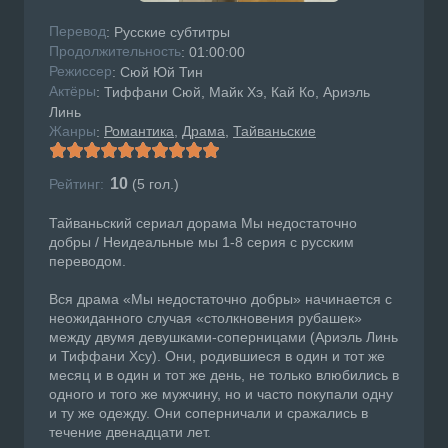
Перевод
: Русские субтитры
Продолжительность
: 01:00:00
Режисcер
: Сюй Юй Тин
Актёры
: Тиффани Сюй, Майк Хэ, Кай Ко, Ариэль
Линь
Жанры
Романтика
Драма
Тайваньские
:
10
Рейтинг:
(
5
гол.)
Тайваньский сериал дорама Мы недостаточно
добры / Неидеальные мы 1-8 серия с русским
переводом.
Вся драма «Мы недостаточно добры» начинается с
неожиданного случая «столкновения рубашек»
между двумя девушками-соперницами (Ариэль Линь
и Тиффани Хсу). Они, родившиеся в один и тот же
месяц и в один и тот же день, не только влюбились в
одного и того же мужчину, но и часто покупали одну
и ту же одежду. Они соперничали и сражались в
течение двенадцати лет.