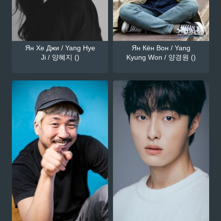
Ян Хе Джи / Yang Hye
Ян Кён Вон / Yang
Ji / 양혜지 ()
Kyung Won / 양경원 ()