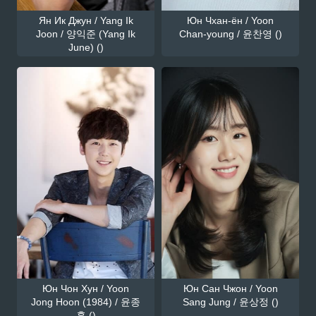
Ян Ик Джун / Yang Ik
Юн Чхан-ён / Yoon
Joon / 양익준 (Yang Ik
Chan-young / 윤찬영 ()
June) ()
Юн Чон Хун / Yoon
Юн Сан Чжон / Yoon
Jong Hoon (1984) / 윤종
Sang Jung / 윤상정 ()
훈 ()