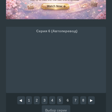
Серия 6 (Автоперевод)
◀
1
2
3
4
5
6
7
8
▶