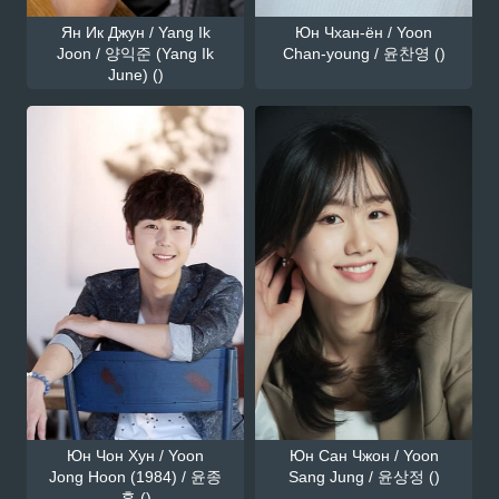
Ян Ик Джун / Yang Ik
Юн Чхан-ён / Yoon
Joon / 양익준 (Yang Ik
Chan-young / 윤찬영 ()
June) ()
Юн Чон Хун / Yoon
Юн Сан Чжон / Yoon
Jong Hoon (1984) / 윤종
Sang Jung / 윤상정 ()
훈 ()