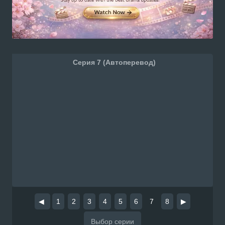
Серия 7 (Автоперевод)
◀
1
2
3
4
5
6
7
8
▶