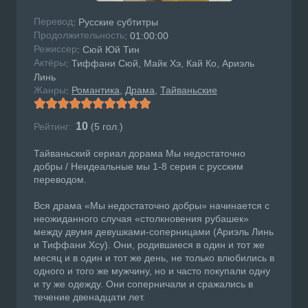
Перевод
: Русские субтитры
Продолжительность
: 01:00:00
Режисcер
: Сюй Юй Тин
Актёры
: Тиффани Сюй, Майк Хэ, Кай Ко, Ариэль
Линь
Жанры
Романтика
Драма
Тайваньские
:
10
Рейтинг:
(
5
гол.)
Тайваньский сериал дорама Мы недостаточно
добры / Неидеальные мы 1-8 серия с русским
переводом.
Вся драма «Мы недостаточно добры» начинается с
неожиданного случая «столкновения рубашек»
между двумя девушками-соперницами (Ариэль Линь
и Тиффани Хсу). Они, родившиеся в один и тот же
месяц и в один и тот же день, не только влюбились в
одного и того же мужчину, но и часто покупали одну
и ту же одежду. Они соперничали и сражались в
течение двенадцати лет.