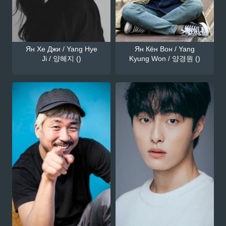
Ян Хе Джи / Yang Hye
Ян Кён Вон / Yang
Ji / 양혜지 ()
Kyung Won / 양경원 ()