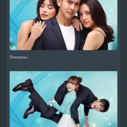
Лакорны