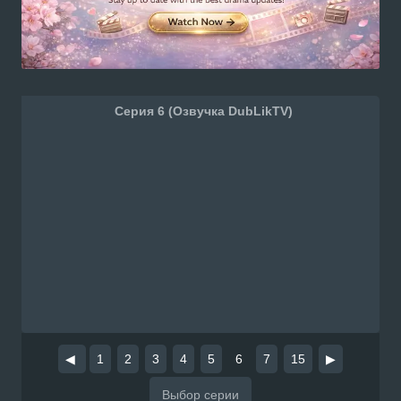
Серия 6 (Озвучка DubLikTV)
◀
1
2
3
4
5
6
7
15
▶