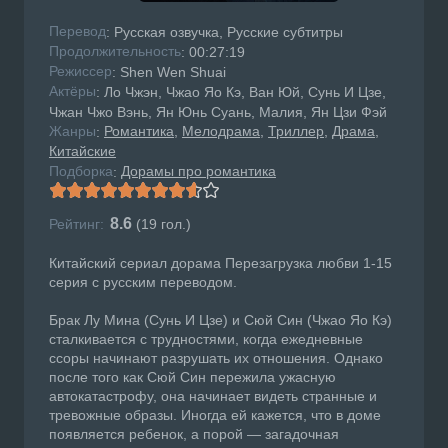
Перевод
: Русская озвучка, Русские субтитры
Продолжительность
: 00:27:19
Режисcер
: Shen Wen Shuai
Актёры
: Ло Чжэн, Чжао Яо Кэ, Ван Юй, Сунь И Цзе,
Чжан Чжо Вэнь, Ян Юнь Суань, Малия, Ян Цзи Фэй
Жанры
Романтика
Мелодрама
Триллер
Драма
:
Китайские
Подборка
Дорамы про романтика
:
8.6
Рейтинг:
(
19
гол.)
Китайский сериал дорама Перезагрузка любви 1-15
серия с русским переводом.
Брак Лу Мина (Сунь И Цзе) и Сюй Син (Чжао Яо Кэ)
сталкивается с трудностями, когда ежедневные
ссоры начинают разрушать их отношения. Однако
после того как Сюй Син пережила ужасную
автокатастрофу, она начинает видеть странные и
тревожные образы. Иногда ей кажется, что в доме
появляется ребенок, а порой — загадочная