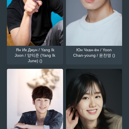
Ян Ик Джун / Yang Ik
Юн Чхан-ён / Yoon
Joon / 양익준 (Yang Ik
Chan-young / 윤찬영 ()
June) ()