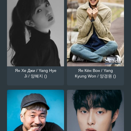
Ян Хе Джи / Yang Hye
Ян Кён Вон / Yang
Ji / 양혜지 ()
Kyung Won / 양경원 ()