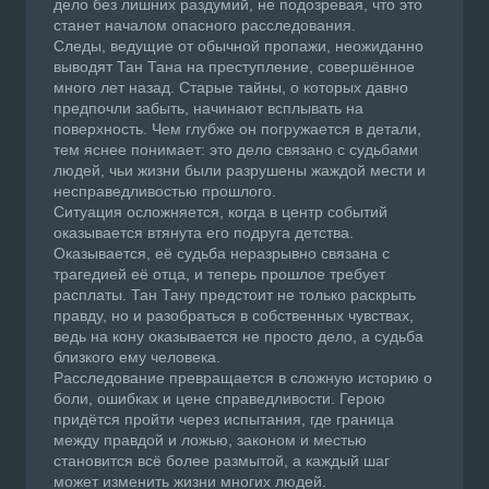
дело без лишних раздумий, не подозревая, что это
станет началом опасного расследования.
Следы, ведущие от обычной пропажи, неожиданно
выводят Тан Тана на преступление, совершённое
много лет назад. Старые тайны, о которых давно
предпочли забыть, начинают всплывать на
поверхность. Чем глубже он погружается в детали,
тем яснее понимает: это дело связано с судьбами
людей, чьи жизни были разрушены жаждой мести и
несправедливостью прошлого.
Ситуация осложняется, когда в центр событий
оказывается втянута его подруга детства.
Оказывается, её судьба неразрывно связана с
трагедией её отца, и теперь прошлое требует
расплаты. Тан Тану предстоит не только раскрыть
правду, но и разобраться в собственных чувствах,
ведь на кону оказывается не просто дело, а судьба
близкого ему человека.
Расследование превращается в сложную историю о
боли, ошибках и цене справедливости. Герою
придётся пройти через испытания, где граница
между правдой и ложью, законом и местью
становится всё более размытой, а каждый шаг
может изменить жизни многих людей.