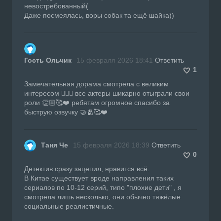
невостребованный(
Даже посмеялась, воры собак та ещё шайка))
Гость Ольчик
15 февраля 2026 18:41
Ответить
1
Замечательная дорама смотрела с великим
интересом 👍🏼🔥 все актеры шикарно отыграли свои
роли 👏🏼🥰❤️ ребятам огромное спасибо за
быструю озвучку 🤝🫂🥰❤️
Таня Че
15 февраля 2026 18:39
Ответить
0
Детектив сразу зацепил, нравится всё.
В Китае существует вроде направления таких
сериалов по 10-12 серий, типо "плохие дети" , я
смотрела лишь несколько, они обычно тяжёлые
социальные реалистичные.