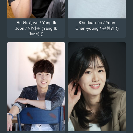
Ян Ик Джун / Yang Ik
Юн Чхан-ён / Yoon
Joon / 양익준 (Yang Ik
Chan-young / 윤찬영 ()
June) ()