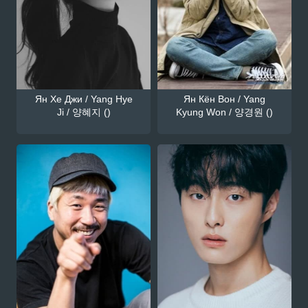
Ян Хе Джи / Yang Hye
Ян Кён Вон / Yang
Ji / 양혜지 ()
Kyung Won / 양경원 ()