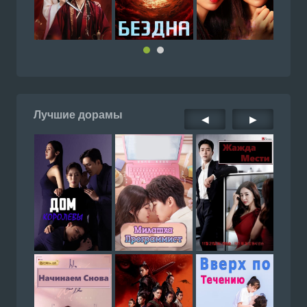
Лучшие дорамы
◀
▶