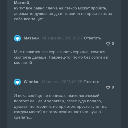
Матвей
,
ну тут все равно слегка на стекло может пробить,
дорама то душевная да и ггероиня не просто так на
себе все тащит
Матвей
24 апреля 2026 01:47
Ответить
0
Мне нравится вся серьезность сериала, хочется
смотреть дальше. Наконец-то что-то без соплей и
милостей.
Winnka
18 апреля 2026 00:25
Ответить
0
Я пока вообще не понимаю психологический
портрет её.. да и характер, лезет куда попало,
думает что героиня, но при этом просто тупит на
каждом месте) а потом вспоминает что нужно
сделать...