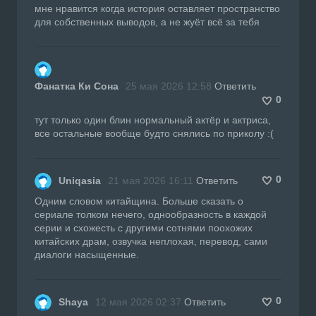
мне нравится когда история оставляет пространство
для собственных выводов, а не жуёт всё за тебя
Фанатка Ки Сона
25 мая 2026 12:58
Ответить
0
тут только один блин нормальный актёр и актриса,
все остальные вообще будто снялись по приколу :(
0
Uniqasia
21 мая 2026 16:11
Ответить
Одним словом китайщина. Больше сказать о
сериале толком нечего, однообразность в каждой
серии и схожесть с другими сотнями поохожих
китайских драм, озвучка неплохая, перевод, сами
диалоги насыщенные.
0
Shaya
12 мая 2026 02:37
Ответить