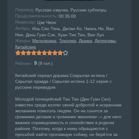
Перевод
: Русская озвучка, Русские субтитры
Продолжительность
: 00:35:00
Режисcер
: Цзи Чжэн
Актёры
: Инь Сяо Тянь, Дилан Ко, Чжань Ни, Ван
Нин, Динь Гуан Сэн, Хуан Тин Тин, Ван Хун
Жанры
Мелодрама
Триллер
Драма
Детективы
:
Китайские
9
Рейтинг:
(
9
гол.)
Китайский сериал дорама Сокрытая истина /
Скрытая правда / Скрытая истина 1-12 серия с
русским переводом.
Молодой полицейский Тан Тан (Дин Гуан Сен)
известен среди коллег своей добротой и искренним
желанием помогать людям. Он не гонится за
громкими делами и громкими званиями — для него
важнее справедливость и спокойствие в родном
районе. Поэтому, когда к нему обращаются с
просьбой найти пропавшую собаку, он берётся за