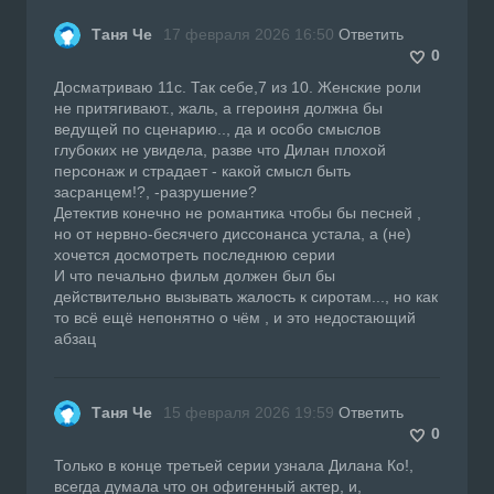
Таня Че
17 февраля 2026 16:50
Ответить
0
Досматриваю 11с. Так себе,7 из 10. Женские роли
не притягивают., жаль, а ггероиня должна бы
ведущей по сценарию.., да и особо смыслов
глубоких не увидела, разве что Дилан плохой
персонаж и страдает - какой смысл быть
засранцем!?, -разрушение?
Детектив конечно не романтика чтобы бы песней ,
но от нервно-бесячего диссонанса устала, а (не)
хочется досмотреть последнюю серии
И что печально фильм должен был бы
действительно вызывать жалость к сиротам..., но как
то всё ещё непонятно о чём , и это недостающий
абзац
Таня Че
15 февраля 2026 19:59
Ответить
0
Только в конце третьей серии узнала Дилана Ко!,
всегда думала что он офигенный актер, и,