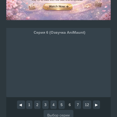
Серия 6 (Озвучка AniMaunt)
◀
1
2
3
4
5
6
7
12
▶