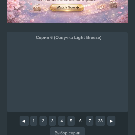
Серия 6 (Озвучка Light Breeze)
◀
1
2
3
4
5
6
7
28
▶