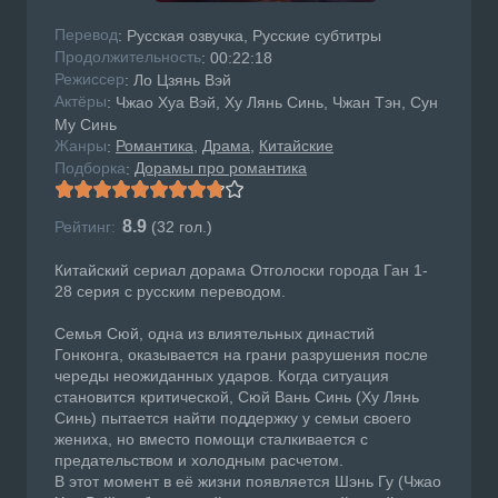
Перевод
: Русская озвучка, Русские субтитры
Продолжительность
: 00:22:18
Режисcер
: Ло Цзянь Вэй
Актёры
: Чжао Хуа Вэй, Ху Лянь Синь, Чжан Тэн, Сун
Му Синь
Жанры
Романтика
Драма
Китайские
:
Подборка
Дорамы про романтика
:
8.9
Рейтинг:
(
32
гол.)
Китайский сериал дорама Отголоски города Ган 1-
28 серия с русским переводом.
Семья Сюй, одна из влиятельных династий
Гонконга, оказывается на грани разрушения после
череды неожиданных ударов. Когда ситуация
становится критической, Сюй Вань Синь (Ху Лянь
Синь) пытается найти поддержку у семьи своего
жениха, но вместо помощи сталкивается с
предательством и холодным расчетом.
В этот момент в её жизни появляется Шэнь Гу (Чжао