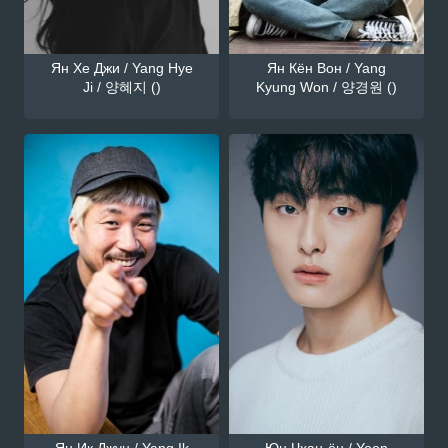
Ян Хе Джи / Yang Hye
Ян Кён Вон / Yang
Ji / 양혜지 ()
Kyung Won / 양경원 ()
Ян Ик Джун / Yang Ik
Юн Чхан-ён / Yoon