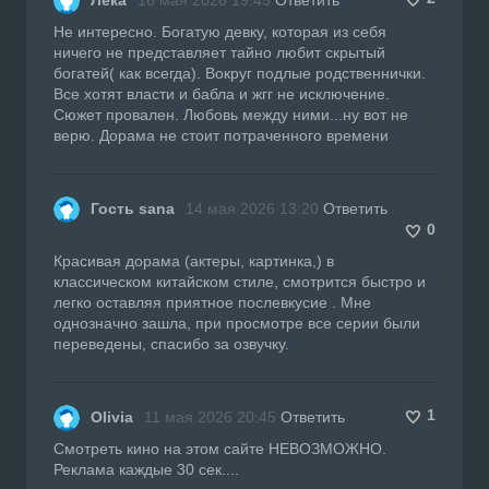
Не интересно. Богатую девку, которая из себя
ничего не представляет тайно любит скрытый
богатей( как всегда). Вокруг подлые родственнички.
Все хотят власти и бабла и жгг не исключение.
Сюжет провален. Любовь между ними...ну вот не
верю. Дорама не стоит потраченного времени
Гость sana
14 мая 2026 13:20
Ответить
0
Красивая дорама (актеры, картинка,) в
классическом китайском стиле, смотрится быстро и
легко оставляя приятное послевкусие . Мне
однозначно зашла, при просмотре все серии были
переведены, спасибо за озвучку.
1
Oliviа
11 мая 2026 20:45
Ответить
Смотреть кино на этом сайте НЕВОЗМОЖНО.
Реклама каждые 30 сек....