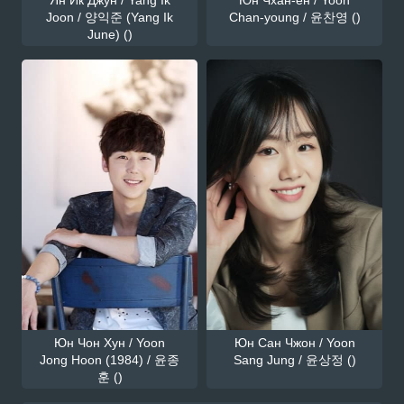
Joon / 양익준 (Yang Ik
Chan-young / 윤찬영 ()
June) ()
Юн Чон Хун / Yoon
Юн Сан Чжон / Yoon
Jong Hoon (1984) / 윤종
Sang Jung / 윤상정 ()
훈 ()