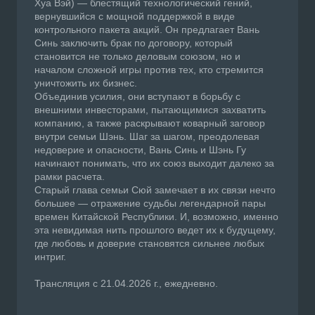
Хуа Вэй) — блестящий технологический гений,
вернувшийся с мощной поддержкой в виде
контрольного пакета акций. Он предлагает Вань
Синь заключить брак по договору, который
становится не только деловым союзом, но и
началом сложной игры против тех, кто стремится
уничтожить их бизнес.
Объединив усилия, они вступают в борьбу с
внешними инвесторами, пытающимися захватить
компанию, а также раскрывают коварный заговор
внутри семьи Шэнь. Шаг за шагом, преодолевая
недоверие и опасности, Вань Синь и Шэнь Гу
начинают понимать, что их союз выходит далеко за
рамки расчета.
Старый глава семьи Сюй замечает в их связи нечто
большее — отражение судьбы легендарной пары
времен Китайской Республики. И, возможно, именно
эта невидимая нить прошлого ведет их к будущему,
где любовь и доверие становятся сильнее любых
интриг.
Трансляция с 21.04.2026 г., ежедневно.