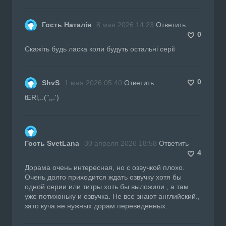
Гость Наталія
8 мая 2026 14:23
Ответить
0
Скажіть будь ласка коли будуть остальні серії
0
ShvS
1 мая 2026 05:40
Ответить
tERl,..(",,.')
Гость SvetLana
30 апреля 2026 18:58
Ответить
4
Дорама очень интересная, но с озвучкой плохо.
Очень долго приходится ждать озвучку хотя бы
одной серии или титры хоть бы выложили , а там
уже потихоньку и озвучка. Не все знают английский.,
зато куча не нужных дорам переведенных.