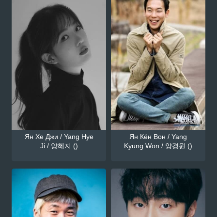
Ян Хе Джи / Yang Hye
Ян Кён Вон / Yang
Ji / 양혜지 ()
Kyung Won / 양경원 ()