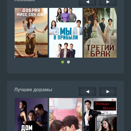
◀
▶
Лучшие дорамы
◀
▶