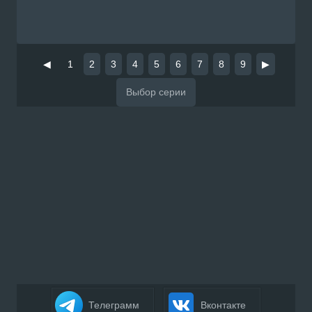
◀
1
2
3
4
5
6
7
8
9
▶
Телеграмм
Вконтакте