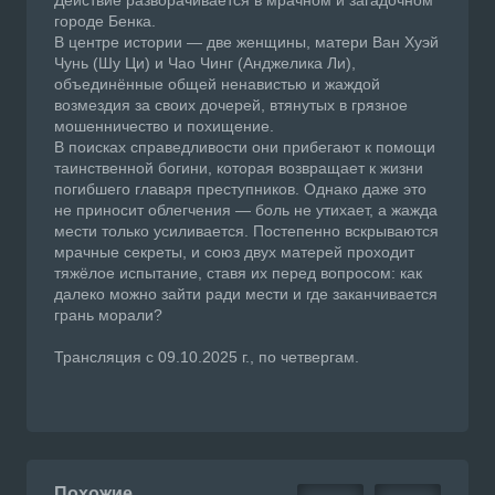
Действие разворачивается в мрачном и загадочном
городе Бенка.
В центре истории — две женщины, матери Ван Хуэй
Чунь (Шу Ци) и Чао Чинг (Анджелика Ли),
объединённые общей ненавистью и жаждой
возмездия за своих дочерей, втянутых в грязное
мошенничество и похищение.
В поисках справедливости они прибегают к помощи
таинственной богини, которая возвращает к жизни
погибшего главаря преступников. Однако даже это
не приносит облегчения — боль не утихает, а жажда
мести только усиливается. Постепенно вскрываются
мрачные секреты, и союз двух матерей проходит
тяжёлое испытание, ставя их перед вопросом: как
далеко можно зайти ради мести и где заканчивается
грань морали?
Трансляция с 09.10.2025 г., по четвергам.
Похожие