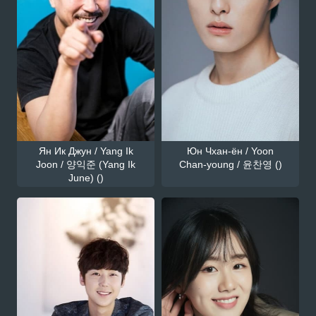
Ян Ик Джун / Yang Ik
Юн Чхан-ён / Yoon
Joon / 양익준 (Yang Ik
Chan-young / 윤찬영 ()
June) ()