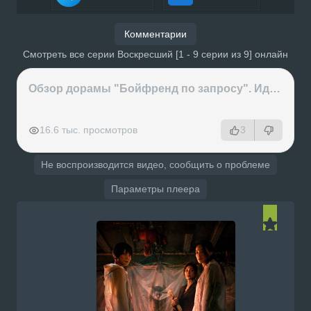
Комментарии
Смотреть все серии Воскресший [1 - 9 серии из 9] онлайн
Обзор дорамы "Бойфренд по запросу". Идеальный парень за деньги или обычные отношения?
РЕКЛАМА
РЕКЛАМА
РЕКЛАМА
РЕКЛАМА
16.6 тыс. просмотров
3
Не воспроизводится видео, сообщить о проблеме
Параметры плеера