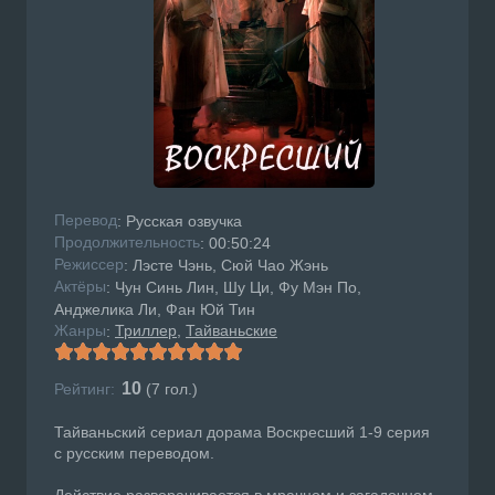
Перевод
: Русская озвучка
Продолжительность
: 00:50:24
Режисcер
: Лэсте Чэнь, Сюй Чао Жэнь
Актёры
: Чун Синь Лин, Шу Ци, Фу Мэн По,
Анджелика Ли, Фан Юй Тин
Жанры
Триллер
Тайваньские
:
10
Рейтинг:
(
7
гол.)
Тайваньский сериал дорама Воскресший 1-9 серия
с русским переводом.