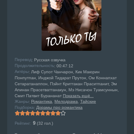
Перевод
: Русская озвучка
Продолжительность
: 00:47:12
Актёры
: Лиф Супот Чанчарон, Кик Маюрин
Понпутпан, Инджой Тидарат Прутон, Ом Коннапхат
Сетаратанаппон, Пэйнт Криттакан Праситпанит, Эм
Апинан Прасетваттанакун, Мэ Нисачон Туамсуннын,
Смит Патвит Бурананат
Показать ещё...
Жанры
Романтика
Мелодрама
Тайские
:
Подборка
Дорамы про романтика
:
9
Рейтинг:
(
32
гол.)