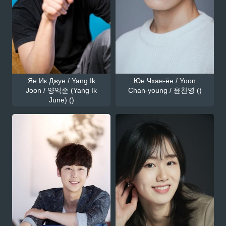
Ян Ик Джун / Yang Ik
Юн Чхан-ён / Yoon
Joon / 양익준 (Yang Ik
Chan-young / 윤찬영 ()
June) ()