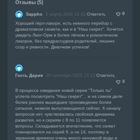
Отзывы (5)
0
Sappho
5 марта 2026 16:42
Ответить
Хороший гёрл-лакорн, есть немного перебор с
драматизмом сюжета, как и в "Наш секрет". Хочется
увидеть Линг-Орм в более лёгком и романтичном
лакорне, без предрассудков родителей, лишних
ссор и ревности. Девочкам успехов!
Гость Дария
28 сентября 2025 13:13
Ответить
3
В процессе ожидания новой серии "Только ты"
успела посмотреть "Наш секрет"... и на самом деле
более раннее вышедшее произведение более
сильное, нежели выпускающееся сейчас. К началу
вопросов нет, чувствовалась свойская динамика
развития, но к сериям с 8 по 11 появляются
вопросы. Складывается впечатление, что сюжет
планировался на серий 9, а не 14, поэтому в
экранном времени очень много ненужной воды и