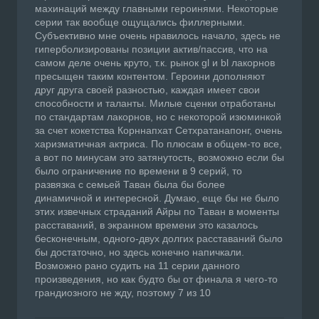
махинаций между главными героинями. Некоторые
серии так вообще ощущались филлерными.
Субъективно мне очень нравилось начало, здесь не
гиперболизированы позиции актив/пассив, что на
самом деле очень круто, т.к. рынок gl и bl лакорнов
пресыщен таким контентом. Героини дополняют
друг друга своей разностью, каждая имеет свои
способности и таланты. Милые сценки отработаны
по стандартам лакорнов, но с некоторой изюминкой
за счет кокетства Корннапхат Сетхратанапонг, очень
харизматичная актриса. По плюсам в общем-то все,
а вот по минусам это затянутость, возможно если бы
было ограничение по времени в 9 серий, то
развязка с семьей Таван была бы более
динамичной и интересной. Думаю, еще бы не было
этих извечных страданий Айры по Таван в моменты
расставаний, в экранном времени это казалось
бесконечным, одного-двух долгих расставаний было
бы достаточно, но здесь конечно напичкали.
Возможно рано судить на 11 серии данного
произведения, но как будто бы от финала я чего-то
грандиозного не жду, поэтому 7 из 10