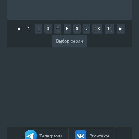
◀
1
2
3
4
5
6
7
13
14
▶
Телеграмм
Вконтакте