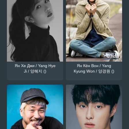
Ян Хе Джи / Yang Hye
Ян Кён Вон / Yang
Ji / 양혜지 ()
Kyung Won / 양경원 ()