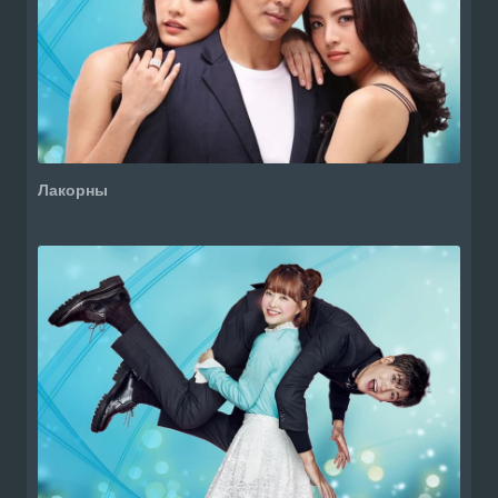
Лакорны