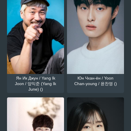
Ян Ик Джун / Yang Ik
Юн Чхан-ён / Yoon
Joon / 양익준 (Yang Ik
Chan-young / 윤찬영 ()
June) ()