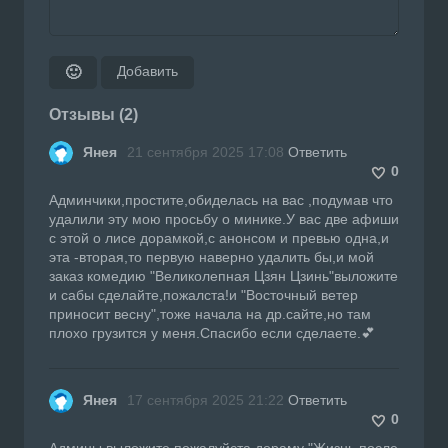
Добавить
🙂
Отзывы (2)
Янея
21 сентября 2025 17:08
Ответить
0
Админчики,простите,обиделась на вас ,подумав что
удалили эту мою просьбу о минике.У вас две афиши
с этой о лисе дорамкой,с анонсом и превью одна,и
эта -вторая,то первую наверно удалить бы,и мой
заказ комедию "Великолепная Цзян Цзинь"выложите
и сабы сделайте,пожалста!и "Восточный ветер
приносит весну",тоже начала на др.сайте,но там
плохо грузится у меня.Спасибо если сделаете.💕
Янея
17 сентября 2025 21:22
Ответить
0
Админы,выложите пожалуйста дораму "Жизнь после