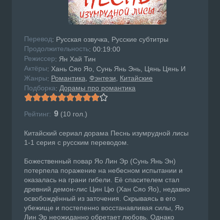
Перевод
: Русская озвучка, Русские субтитры
Продолжительность
: 00:19:00
Режисcер
: Ян Хай Тин
Актёры
: Хань Сяо Яо, Сунь Янь Энь, Цянь Цянь И
Жанры
Романтика
Фэнтези
Китайские
:
Подборка
Дорамы про романтика
:
9
Рейтинг:
(
10
гол.)
Китайский сериал дорама Песнь изумрудной лисы
1-1 серия с русским переводом.
Божественный повар Яо Лин Эр (Сунь Янь Эн)
потерпела поражение на небесном испытании и
оказалась на грани гибели. Её спасителем стал
древний демон-лис Цин Цю (Хан Сяо Яо), недавно
освобождённый из заточения. Скрываясь в его
убежище и постепенно восстанавливая силы, Яо
Лин Эр неожиданно обретает любовь. Однако