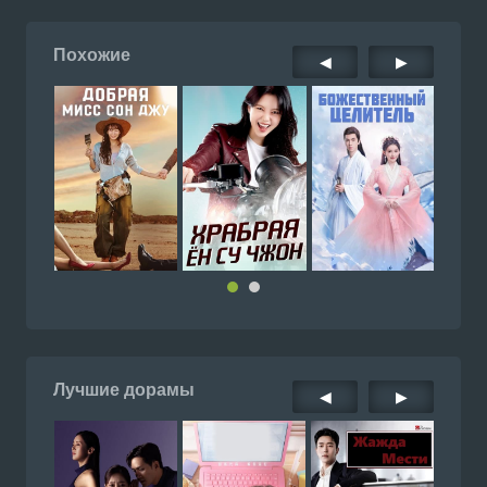
Похожие
◀
▶
Лучшие дорамы
◀
▶