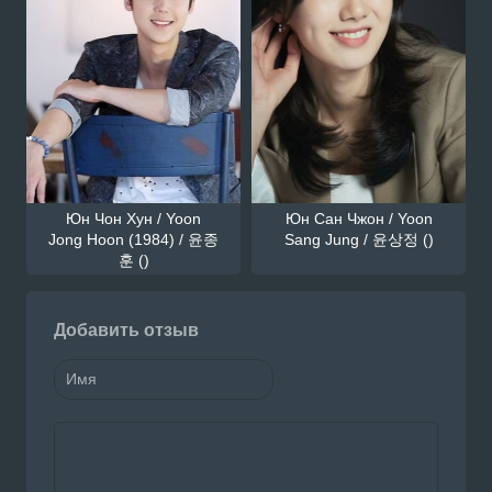
Юн Чон Хун / Yoon
Юн Сан Чжон / Yoon
Jong Hoon (1984) / 윤종
Sang Jung / 윤상정 ()
훈 ()
Добавить отзыв