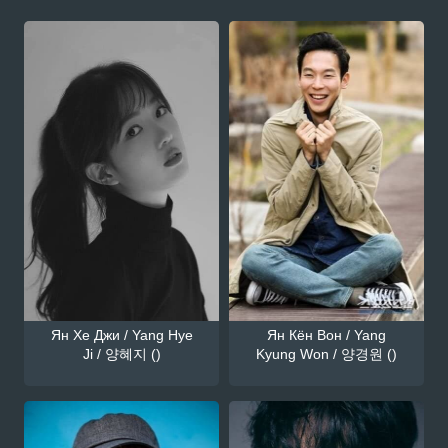
Ян Хе Джи / Yang Hye
Ян Кён Вон / Yang
Ji / 양혜지 ()
Kyung Won / 양경원 ()