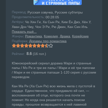
Перевод
: Русская озвучка, Русские субтитры
Продолжительность
: 00:28:05
Актёры
: Чо Хян Ги, Ха Сын Ри, Ким Ён Джэ, Хён У,
Хван Дон Чжу, Чон Э Ри, Рю Джин, Кан Син Иль
Показать ещё...
Жанры
Романтика
Комедия
Драма
Корейские
:
Подборка
Дорамы про романтика
:
8.6
Рейтинг:
(
16
гол.)
Южнокорейский сериал дорама Мари и странные
папы / Мэ Ри и три ее папы / Мари и её три папочки
/ Мари и ее странные папаши 1-120 серия с русским
переводом.
Кан Ма Ри (Ха Сын Ри) всю жизнь жила с пустотой в
сердце. Единственное, что придавало ей сил, —
воспоминания об отце, которого она почти не
помнит. Но когда она решается начать поиски
правды, прошлое возвращается к ней лавиной