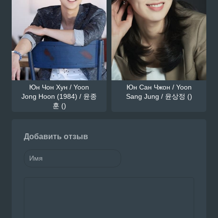
Юн Чон Хун / Yoon
Юн Сан Чжон / Yoon
Jong Hoon (1984) / 윤종
Sang Jung / 윤상정 ()
훈 ()
Добавить отзыв