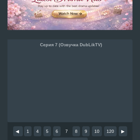
Серия 7 (Озвучка DubLikTV)
◀
1
4
5
6
7
8
9
10
120
▶