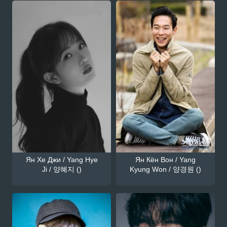
Ян Хе Джи / Yang Hye
Ян Кён Вон / Yang
Ji / 양혜지 ()
Kyung Won / 양경원 ()