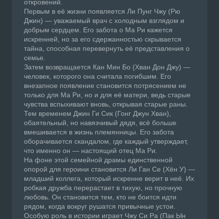
откровений.
Первым в её жизни появляется Ли Пунг Чжу (Рю
Джин) — уважаемый врач с холодным взглядом и
добрым сердцем. Его забота о Ма Ри кажется
искренней, но за его сдержанностью скрывается
тайна, способная перевернуть её представления о
семье.
Затем возвращается Кан Мин Бо (Хван Дон Джу) —
человек, которого она считала погибшим. Его
внезапное появление становится потрясением не
только для Ма Ри, но и для её матери, ведь старые
чувства вспыхивают вновь, открывая старые раны.
Тем временем Джин Ги Сик (Гонг Джун Хван),
обаятельный, но навязчивый дядя, всё больше
вмешивается в жизнь племянницы. Его забота
оборачивается скандалом, где каждый утверждает,
что именно он — настоящий отец Ма Ри.
На фоне этой семейной драмы единственной
опорой для героини становится Ли Ган Се (Хён У) —
младший коллега, который искренне верит в неё. Их
робкая дружба перерастает в тихую, но прочную
любовь. Он становится тем, кто не боится идти
рядом, когда вокруг рушатся привычные устои.
Особую роль в истории играет Чжу Си Ра (Пак Ын