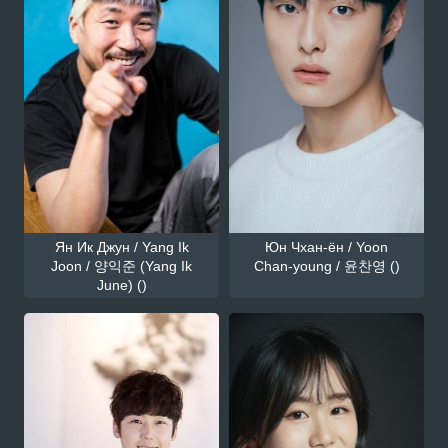
Ян Ик Джун / Yang Ik
Юн Чхан-ён / Yoon
Joon / 양익준 (Yang Ik
Chan-young / 윤찬영 ()
June) ()